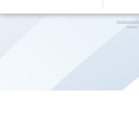
Atsauksmes/Ie
Dizains