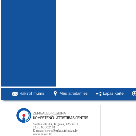
Rakstīt mums
Mēs atrodamies
Lapas karte
Svētes iela 33, Jelgava, LV-3001
Tālr.: 63082101
E-pasts: birojs@zrkac.jelgava.lv
www.zrkac.lv