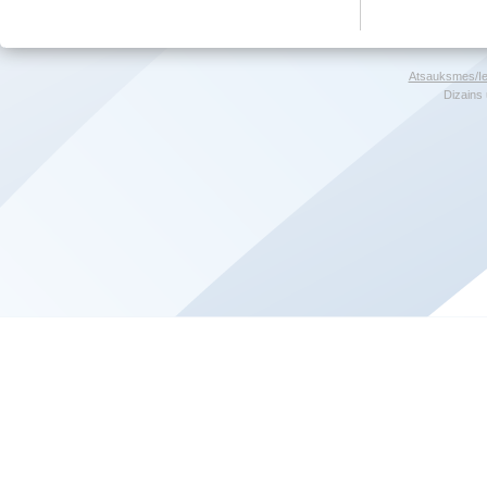
Atsauksmes/Ie
Dizains