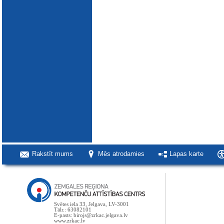
Rakstīt mums
Mēs atrodamies
Lapas karte
Svētes iela 33, Jelgava, LV-3001
Tālr.: 63082101
E-pasts: birojs@zrkac.jelgava.lv
www.zrkac.lv