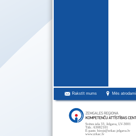
Rakstīt mums
Mēs atrodam
Svētes iela 33, Jelgava, LV-3001
Tālr.: 63082101
E-pasts: birojs@zrkac.jelgava.lv
www.zrkac.lv