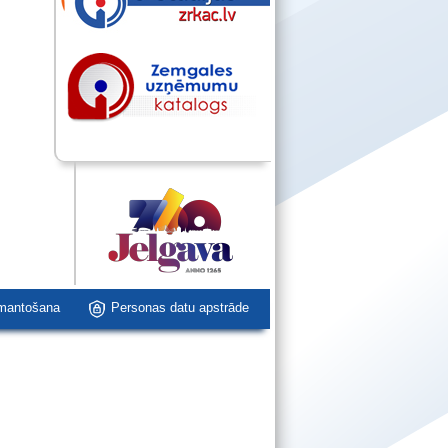
zmantošana
Personas datu apstrāde