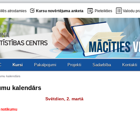
Mēs atrodamies
Kursu novērtējuma anketa
Pieteikties
Valodu pr
C
Kursi
Pakalpojumi
Projekti
Sadarbība
Kontakti
umu kalendārs
umu kalendārs
Svētdien, 2. martā
v notikumu