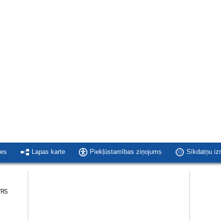
ies
Lapas karte
Piekļūstamības ziņojums
Sīkdatņu i