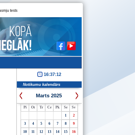
asmju tests
16:37:12
Notikumu kalendārs
Marts 2025
Pi
Ot
Tr
Ce
Pk
Se
Sv
1
2
3
4
5
6
7
8
9
10
11
12
13
14
15
16