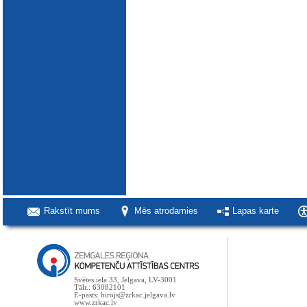
Rakstīt mums
Mēs atrodamies
Lapas karte
Svētes iela 33, Jelgava, LV-3001
Tālr.: 63082101
E-pasts: birojs@zrkac.jelgava.lv
www.zrkac.lv