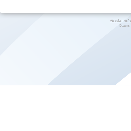
Atsauksmes/Ie
Dizains