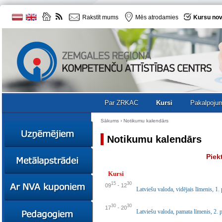
Rakstīt mums
Mēs atrodamies
Kursu nov
Par ZRKAC
Kursi
Pakalpoju
Sākums
›
Notikumu kalendārs
Notikumu kalendārs
Ziņas
Piekt
Kursi
Kursi
Sociālā
Ziņas
15
30
09
-
12
uzņēmējdarbība
Latviešu valoda, vidējais līmenis, 1.
Kursi
Resursi
30
30
Ekskursijas
Kursi
17
-
20
Latviešu valoda, pamata līmenis, 2. 
Zemgales uzņēmumu
katalogs
Karjeras