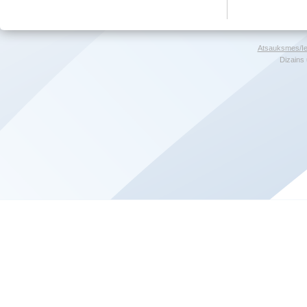
Atsauksmes/Ie
Dizains