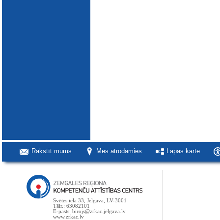
Rakstīt mums
Mēs atrodamies
Lapas karte
Svētes iela 33, Jelgava, LV-3001
Tālr.: 63082101
E-pasts: birojs@zrkac.jelgava.lv
www.zrkac.lv