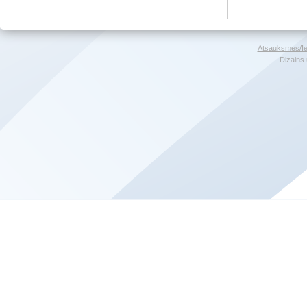
Atsauksmes/Ie
Dizains