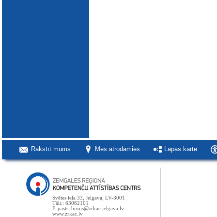
Rakstīt mums
Mēs atrodamies
Lapas karte
Svētes iela 33, Jelgava, LV-3001
Tālr.: 63082101
E-pasts: birojs@zrkac.jelgava.lv
www.zrkac.lv