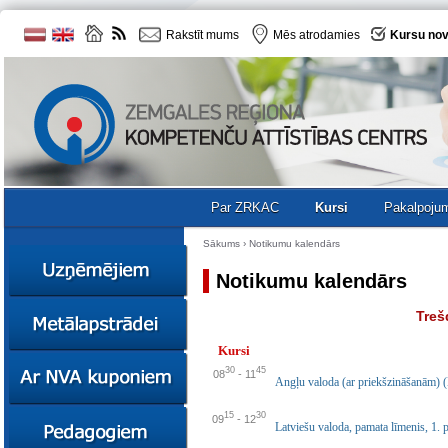
Rakstīt mums
Mēs atrodamies
Kursu nov
Par ZRKAC
Kursi
Pakalpoju
Sākums
›
Notikumu kalendārs
Notikumu kalendārs
Ziņas
Treš
Kursi
Kursi
Sociālā
Ziņas
30
45
08
-
11
uzņēmējdarbība
Angļu valoda (ar priekšzināšanām) 
Kursi
Resursi
15
30
Ekskursijas
Kursi
09
-
12
Latviešu valoda, pamata līmenis, 1. 
Zemgales uzņēmumu
katalogs
Karjeras