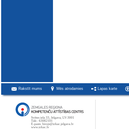
Rakstīt mums
Mēs atrodamies
Lapas karte
Svētes iela 33, Jelgava, LV-3001
Tālr.: 63082101
E-pasts: birojs@zrkac.jelgava.lv
www.zrkac.lv