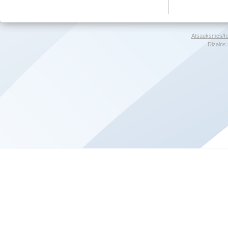
Atsauksmes/Ie
Dizains