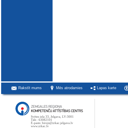
Rakstīt mums
Mēs atrodamies
Lapas karte
Svētes iela 33, Jelgava, LV-3001
Tālr.: 63082101
E-pasts: birojs@zrkac.jelgava.lv
www.zrkac.lv