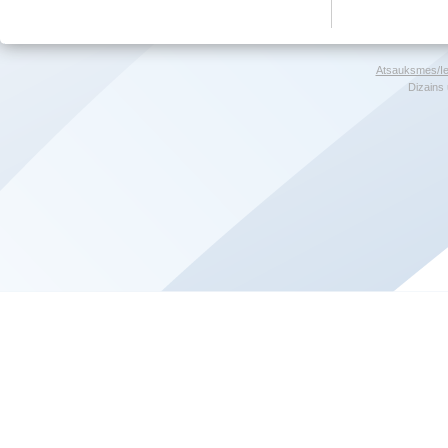
Atsauksmes/Ie
Dizains