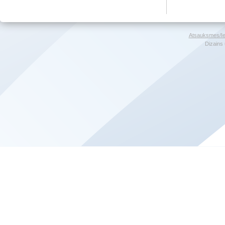
Atsauksmes/Ie
Dizains