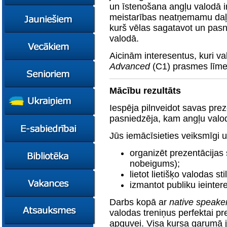
konsultācijas
un īstenošana angļu valodā ir
Ziņas
meistarības neatņemamu daļu
Kursi
kurš vēlas sagatavot un pasn
valodā.
Konsultācijas
Ziņas
Plāni
Kursi
Aicinām interesentus, kuri v
Advanced
(C1) prasmes līm
Metodiskie materiāli
Jaunie līderi
Ziņas
Izglītības tehnoloģiju
Karjeras
Kursi
mentori
konsultācijas
Mācību rezultāts
Resursi
Empower65
Konkursi
Pašvaldības atbalsts
Iespēja pilnveidot savas pr
pedagogiem
STEM junioriem
Kursi
pasniedzēja, kam angļu valod
Miniphänomenta
Miniphänomenta
Ziņas
Jūs iemācīsieties veiksmīgi u
Mācies
Mācies
Atbalsts Jelgavā
eksperimentējot
eksperimentējot
Izglītības iespējas
Ziņas
organizēt prezentācijas 
Digitāli klimatam
nobeigums);
Kursi
FasTracKids
lietot lietišķo valodas sti
Resursi
Par bibliotēku
izmantot publiku ieinter
Jaunumi
Darbs kopā ar
native speake
Lietotāja ceļvedis
valodas treniņus perfektai pr
Zaļā bibliotēka
apguvei. Visa kursa garumā j