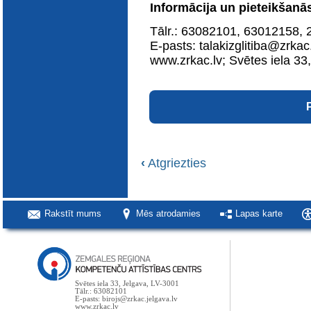
Informācija un pieteikšanā
Tālr.: 63082101, 63012158,
E-pasts: talakizglitiba@zrkac.
www.zrkac.lv; Svētes iela 33
‹
Atgriezties
Rakstīt mums
Mēs atrodamies
Lapas karte
Svētes iela 33, Jelgava, LV-3001
Tālr.: 63082101
E-pasts: birojs@zrkac.jelgava.lv
www.zrkac.lv