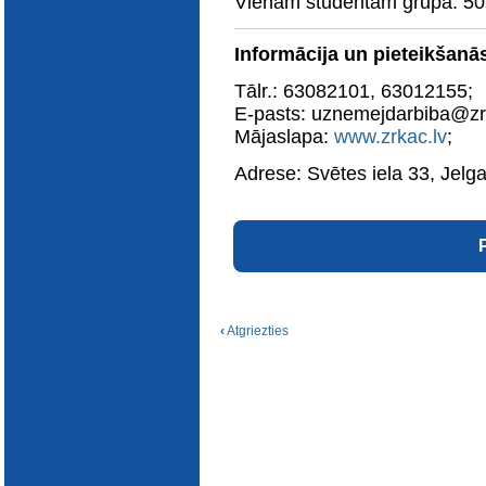
Vienam studentam grupā: 5
E-katalogs
Informācija un pieteikšanā
Tālr.: 63082101, 63012155;
E-pasts: uznemejdarbiba@zrk
Mājaslapa:
www.zrkac.lv
;
Adrese: Svētes iela 33, Jelg
‹
Atgriezties