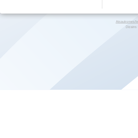
Atsauksmes/Ie
Dizains