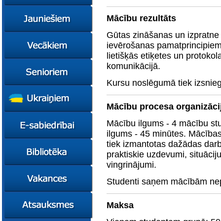
konsultācijas
Ziņas
Mācību rezultāts
Kursi
Gūtas zināšanas un izpratne 
Konsultācijas
Ziņas
ievērošanas pamatprincipiem
Plāni
Kursi
lietišķās etiķetes un protoko
komunikācijā.
Metodiskie materiāli
Jaunie līderi
Ziņas
Izglītības tehnoloģiju
Karjeras
Kursi
Kursu noslēgumā tiek izsnie
mentori
konsultācijas
Resursi
Empower65
Konkursi
Pašvaldības atbalsts
pedagogiem
STEM junioriem
Kursi
Mācību procesa organizāci
Miniphänomenta
Miniphänomenta
Ziņas
Mācību ilgums - 4 mācību st
Mācies
Mācies
Atbalsts Jelgavā
ilgums - 45 minūtes. Mācība
eksperimentējot
eksperimentējot
tiek izmantotas dažādas darb
Izglītības iespējas
Ziņas
Digitāli klimatam
praktiskie uzdevumi, situāciju 
Kursi
vingrinājumi.
FasTracKids
Resursi
Par bibliotēku
Studenti saņem mācībām nep
Jaunumi
Lietotāja ceļvedis
Maksa
Zaļā bibliotēka