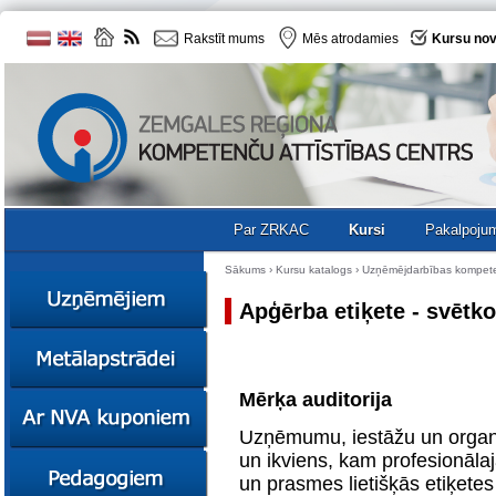
Rakstīt mums
Mēs atrodamies
Kursu nov
Par ZRKAC
Kursi
Pakalpoju
Sākums
›
Kursu katalogs
›
Uzņēmējdarbības kompet
Apģērba etiķete - svētko
Ziņas
Kursi
Mērķa auditorija
Sociālā
Ziņas
uzņēmējdarbība
Kursi
Uzņēmumu, iestāžu un organizā
Resursi
un ikviens, kam profesionāl
Ekskursijas
Kursi
Zemgales uzņēmumu
un prasmes lietišķās etiķete
katalogs
Karjeras