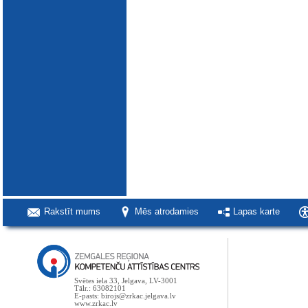
Rakstīt mums
Mēs atrodamies
Lapas karte
Svētes iela 33, Jelgava, LV-3001
Tālr.: 63082101
E-pasts: birojs@zrkac.jelgava.lv
www.zrkac.lv