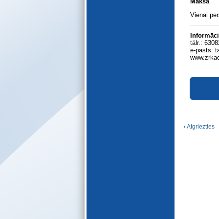
Maksa
E-katalogs
Vienai per
Informāci
tālr.: 63
e-pasts: t
www.zrkac
‹
Atgriezties