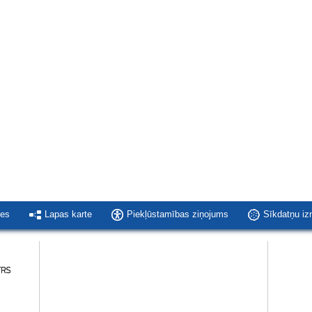
ies
Lapas karte
Piekļūstamības ziņojums
Sīkdatņu i