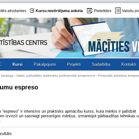
Mēs atrodamies
Kursu novērtējuma anketa
Pieteikties
Valodu pr
C
Kursi
Pakalpojumi
Projekti
Sadarbība
Kontakti
 katalogs
›
Valsts, pašvaldību darbinieku profesionālā kompetence
› Personāla attīstības kompe
umu espreso
“espreso" ir intensīvs un praktisks apmācību kurss, kura mērķis ir palīdzēt
em izvirzīt un sasniegt personīgos mērķus, izmantojot pārbaudītas tehnikas 
.
zultāts