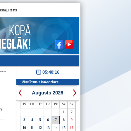
asmju tests
tence
05:40:17
Notikumu kalendārs
Augusts 2026
Pi
Ot
Tr
Ce
Pk
Se
Sv
un
1
2
3
4
5
6
7
8
9
10
11
12
13
14
15
16