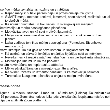
sonīgo mērķu izvirzīšanas nozīme un stratēģijas
Kāpēc mērķi ir būtiski personīgajā un profesionālajā izaugsmē.
SMART mērķu metode: konkrēti, izmērāmi, sasniedzami, reālistiski un la
ierobežoti mērķi.
Kā noteikt prioritātes un fokusēties uz svarīgākajiem mērķiem.
šmotivācija un mērķu sasniegšanas plānošana
Motivācijas avoti un kā sevi motivēt ilgtermiņā.
Mērķu sadalīšana mazākos soļos: no vīzijas līdz konkrētam rīcības
plānam.
Laika vadības tehnikas mērķu sasniegšanai (Pomodoro, Eisenhower
matrica u.c.).
varot šķēršļus: kā tikt galā ar neveiksmēm un saglabāt virzību
Kā apzināt un pārvarēt iekšējos un ārējos šķēršļus ceļā uz mērķiem.
Neveiksmes kā iespēja mācīties: elastīguma un pielāgošanās stratēģijas.
Motivācijas kritumi un kā tos pārvarēt.
ultātu novērtēšana un nepārtraukta attīstība
Mērķu pārskatīšana un sasniegto rezultātu analīze.
Kā svinēt uzvaras un izmantot panākumus kā motivāciju nākotnei.
Turpmākās izaugsmes plānošana un jaunu mērķu izvirzīšana.
rocesa norise
ilgums – 4 mācību stundas. 1 māc. st. - 45 minūtes (1 diena). Dalībnieku ska
– 16 personas. Semināra norises laiks pēc vienošanās. Iespējama mācību nor
tāja vai attālināti Zoom platformā.