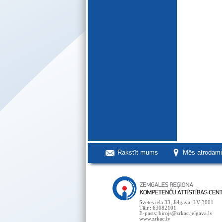
Rakstīt mums
Mēs atrodam
Svētes iela 33, Jelgava, LV-3001
Tālr.: 63082101
E-pasts: birojs@zrkac.jelgava.lv
www.zrkac.lv