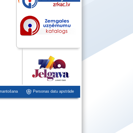
zmantošana
Personas datu apstrāde