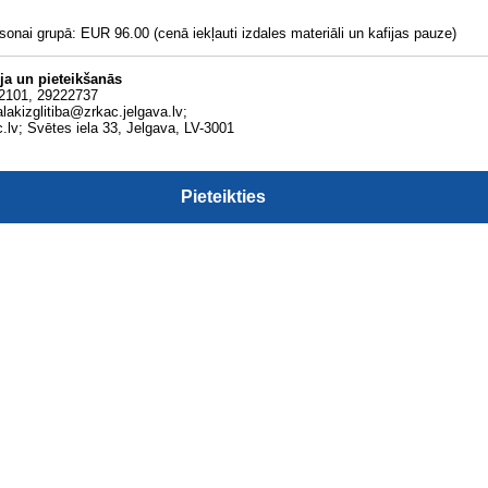
sonai grupā: EUR 96.00 (cenā iekļauti izdales materiāli un kafijas pauze)
ja un pieteikšanās
082101, 29222737
alakizglitiba@zrkac.jelgava.lv;
.lv; Svētes iela 33, Jelgava, LV-3001
Pieteikties