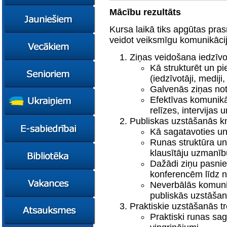
konsultācijas
Mācību rezultāts
Ziņas
Kursi
Kursa laikā tiks apgūtas pra
veidot veiksmīgu komunikācij
Konsultācijas
Ziņas
Plāni
Kursi
Ziņas veidošana iedzīv
Kā strukturēt un p
Metodiskie materiāli
Jaunie līderi
Ziņas
(iedzīvotāji, mediji,
Izglītības tehnoloģiju
Karjeras
Kursi
mentori
konsultācijas
Galvenās ziņas not
Resursi
Empower65
Efektīvas komunikā
Konkursi
Pašvaldības atbalsts
pedagogiem
STEM junioriem
Kursi
relīzes, intervijas 
Publiskas uzstāšanās kn
Miniphänomenta
Miniphänomenta
Ziņas
Kā sagatavoties un 
Mācies
Mācies
Atbalsts Jelgavā
Runas struktūra un
eksperimentējot
eksperimentējot
Izglītības iespējas
Ziņas
klausītāju uzmanīb
Digitāli klimatam
Dažādi ziņu pasnie
Kursi
FasTracKids
konferencēm līdz 
Resursi
Par bibliotēku
Neverbālās komuni
Jaunumi
publiskās uzstāšan
Lietotāja ceļvedis
Praktiskie uzstāšanās tr
Praktiski runas s
Zaļā bibliotēka