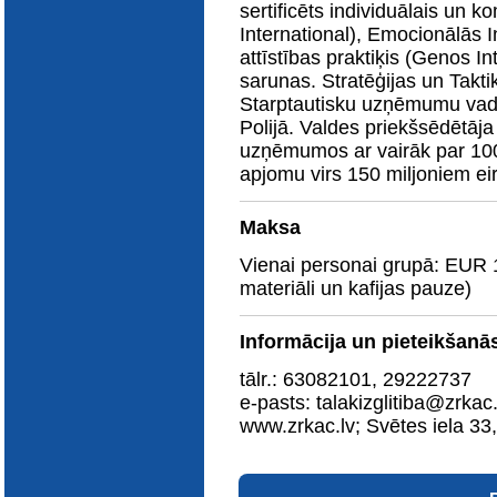
sertificēts individuālais un 
International), Emocionālās 
attīstības praktiķis (Genos I
sarunas. Stratēģijas un Takti
Starptautisku uzņēmumu vadī
Polijā. Valdes priekšsēdētāja 
uzņēmumos ar vairāk par 10
apjomu virs 150 miljoniem eir
Maksa
Vienai personai grupā: EUR 1
materiāli un kafijas pauze)
Informācija un pieteikšanā
tālr.: 63082101, 29222737
e-pasts: talakizglitiba@zrkac.
www.zrkac.lv; Svētes iela 33