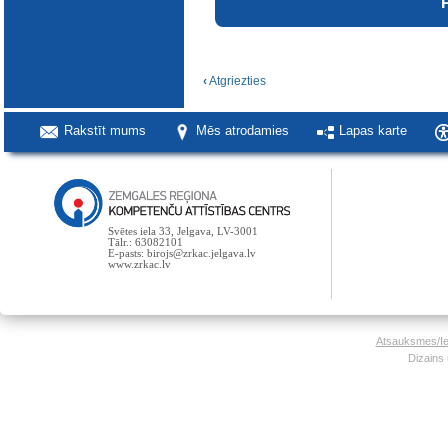
‹
Atgriezties
Rakstīt mums
Mēs atrodamies
Lapas karte
Svētes iela 33, Jelgava, LV-3001
Tālr.: 63082101
E-pasts: birojs@zrkac.jelgava.lv
www.zrkac.lv
Atsauksmes/Ie
Dizains