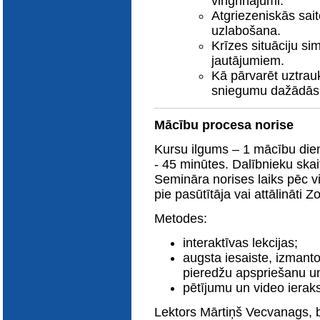
vingrinājumi.
E-katalogs
Atgriezeniskās sa
uzlabošana.
Krīzes situāciju s
jautājumiem.
Kā pārvarēt uztrau
sniegumu dažādās 
Mācību procesa norise
Kursu ilgums – 1 mācību die
- 45 minūtes. Dalībnieku skai
Semināra norises laiks pēc 
pie pasūtītāja vai attālināti 
Metodes:
interaktīvas lekcijas;
augsta iesaiste, izmanto
pieredžu apspriešanu un
pētījumu un video ierak
Lektors Mārtiņš Vecvanags, b