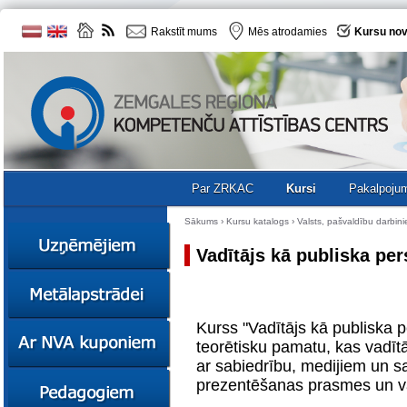
Rakstīt mums
Mēs atrodamies
Kursu nov
Par ZRKAC
Kursi
Pakalpoju
Sākums
›
Kursu katalogs
›
Valsts, pašvaldību darbin
Vadītājs kā publiska pe
Ziņas
Kursi
Kurss "Vadītājs kā publiska 
Sociālā
Ziņas
uzņēmējdarbība
teorētisku pamatu, kas vadīt
Kursi
ar sabiedrību, medijiem un s
Resursi
Ekskursijas
Kursi
prezentēšanas prasmes un va
Zemgales uzņēmumu
katalogs
Karjeras