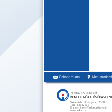
Rakstīt mums
Mēs atrodam
Svētes iela 33, Jelgava, LV-3001
Tālr.: 63082101
E-pasts: birojs@zrkac.jelgava.lv
www.zrkac.lv