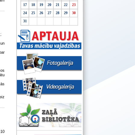
tām
17
18
19
20
21
22
23
24
25
26
27
28
29
30
31
;
 un
par
los
ātu
lās
eiz
-10