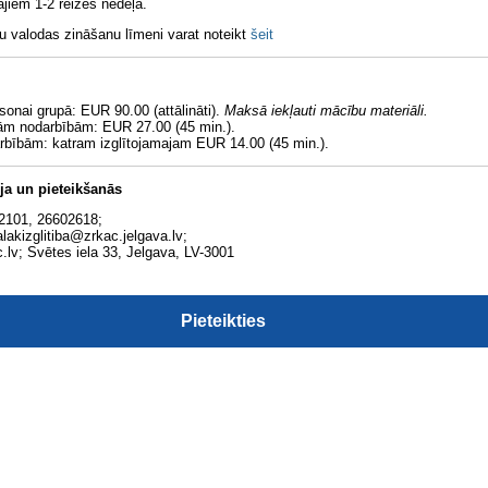
ajiem 1-2 reizes nedēļā.
u valodas zināšanu līmeni varat noteikt
šeit
sonai grupā: EUR 90.00 (attālināti).
Maksā iekļauti mācību materiāli.
lām nodarbībām: EUR 27.00 (45 min.).
rbībām: katram izglītojamajam EUR 14.00 (45 min.).
ja un pieteikšanās
82101, 26602618;
alakizglitiba@zrkac.jelgava.lv;
.lv; Svētes iela 33, Jelgava, LV-3001
Pieteikties