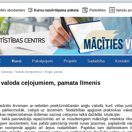
Mēs atrodamies
Kursu novērtējuma anketa
Pieteikties
Valodu pr
C
Kursi
Pakalpojumi
Projekti
Sadarbība
Kontakti
 katalogs
›
Valodu kompetence
› Angļu valoda
 valoda ceļojumiem, pamata līmenis
edzēts ikvienam ar nelielām priekšzināšanām angļu valodā, kurš vēlas just
 pārliecinošāk, ceļojot uz ārzemēm. Nodarbībās apgūsiet praktiskas valo
kas nepieciešamas ikdienas saziņai ceļojuma laikā dažādās situācijās.
 laikā pasniedzējs iepazīstinās arī ar mūsdienīgiem mākslīgā intelekta rīk
ajiem asistentiem, kas palīdz patstāvīgi trenēt runas prasmes, paplašināt vā
n nostiprināt apgūto arī ārpus nodarbībām. Papildus tam dalībniekiem t