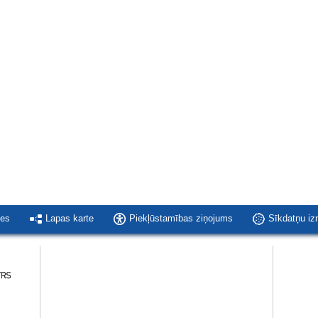
ies
Lapas karte
Piekļūstamības ziņojums
Sīkdatņu i