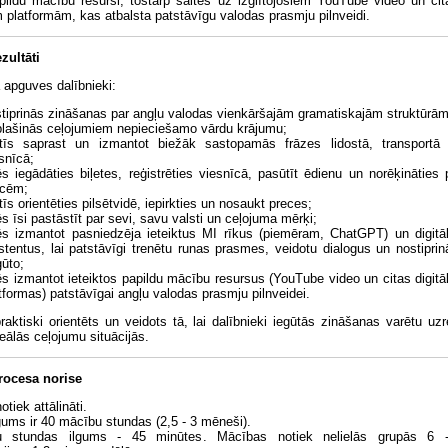
papildu mācību resursi, tostarp saites uz izglītojošiem YouTube video un ci
m platformām, kas atbalsta patstāvīgu valodas prasmju pilnveidi.
zultāti
 apguves dalībnieki:
tiprinās zināšanas par angļu valodas vienkāršajām gramatiskajām struktūrām
lašinās ceļojumiem nepieciešamo vārdu krājumu;
atīs saprast un izmantot biežāk sastopamās frāzes lidostā, transportā
snīcā;
s iegādāties biļetes, reģistrēties viesnīcā, pasūtīt ēdienu un norēķināties 
ecēm;
tīs orientēties pilsētvidē, iepirkties un nosaukt preces;
s īsi pastāstīt par sevi, savu valsti un ceļojuma mērķi;
s izmantot pasniedzēja ieteiktus MI rīkus (piemēram, ChatGPT) un digitā
stentus, lai patstāvīgi trenētu runas prasmes, veidotu dialogus un nostiprin
ūto;
s izmantot ieteiktos papildu mācību resursus (YouTube video un citas digitā
tformas) patstāvīgai angļu valodas prasmju pilnveidei.
raktiski orientēts un veidots tā, lai dalībnieki iegūtās zināšanas varētu uzr
eālās ceļojumu situācijās.
rocesa norise
tiek attālināti.
gums ir 40 mācību stundas (2,5 - 3 mēneši).
 stundas ilgums - 45 minūtes. Mācības notiek nelielās grupās 6 