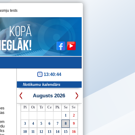
asmju tests
13:40:44
Notikumu kalendārs
Augusts 2026
Pi
Ot
Tr
Ce
Pk
Se
Sv
ies
das
1
2
iem
3
4
5
6
7
8
9
rdu
iks
10
11
12
13
14
15
16