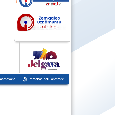
zmantošana
Personas datu apstrāde