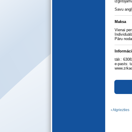
izglītojam
E-katalogs
Savu angļ
Maksa
Vienai per
Individuā
Pāru noda
Informāci
tālr.: 630
e-pasts: t
www.zrkac
‹
Atgriezties