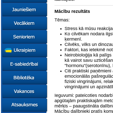
konsultācijas
Ziņas
Mācību rezultāts
Kursi
Tēmas:
Konsultācijas
Ziņas
Plāni
Kursi
Stress kā mūsu reakcija
Ko cilvēkam nodara ilgs
Metodiskie materiāli
Jaunie līderi
Ziņas
ķermenī.
Izglītības tehnoloģiju
Karjeras
Kursi
mentori
konsultācijas
Cilvēks, vilks un dinoz
Resursi
Empower65
Faktori, kas ietekmē not
Konkursi
Pašvaldības atbalsts
pedagogiem
STEM junioriem
Kursi
Neirobioloģija kā palīgs
kā vairot savu uzticēša
Miniphänomenta
Miniphänomenta
Ziņas
"hormonu"(serotonīnu), l
Mācies
Mācies
Atbalsts Jelgavā
Citi praktiski paņēmieni 
eksperimentējot
eksperimentējot
Izglītības iespējas
Ziņas
emocionālās pašregulāci
Digitāli klimatam
fiziski vingrinājumi, rel
Kursi
FasTracKids
vingrinājumi un apzināt
Resursi
Par bibliotēku
Jaunumi
Ieguvumi: pateicoties nodarbī
apgūtajām praktiskajām meto
Lietotāja ceļvedis
mērķis – paaugstināta dalībni
Zaļā bibliotēka
Mācību dalībnieki pratīs komp