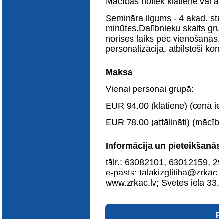
Mācības notiek klātienē vai at
Semināra ilgums - 4 akad. stu
minūtes.Dalībnieku skaits gr
norises laiks pēc vienošanā
personalizācija, atbilstoši 
Maksa
Vienai personai grupā:
EUR 94.00 (klātiene) (cenā ie
EUR 78.00 (attālināti) (mācību
Informācija un pieteikšanā
tālr.: 63082101, 63012159, 
e-pasts: talakizglitiba@zrkac.
www.zrkac.lv; Svētes iela 33