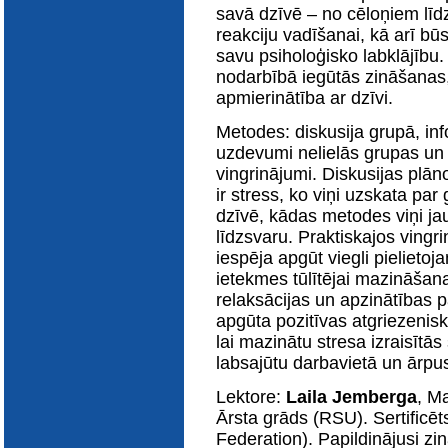
E-katalogs
savā dzīvē – no cēloņiem līd
reakciju vadīšanai, kā arī bū
savu psiholoģisko labklājību. 
nodarbībā iegūtās zināšanas,
apmierinātība ar dzīvi.
Metodes: diskusija grupā, inf
uzdevumi nelielās grupas un i
vingrinājumi. Diskusijas plāno
ir stress, ko viņi uzskata pa
dzīvē, kādas metodes viņi jau
līdzsvaru. Praktiskajos ving
iespēja apgūt viegli pielieto
ietekmes tūlītējai mazināšana
relaksācijas un apzinātības 
apgūta pozitīvas atgriezenisk
lai mazinātu stresa izraisītā
labsajūtu darbavietā un ārpu
Lektore:
Laila Jemberga
, M
Ārsta grāds (RSU). Sertific
Federation). Papildinājusi zi