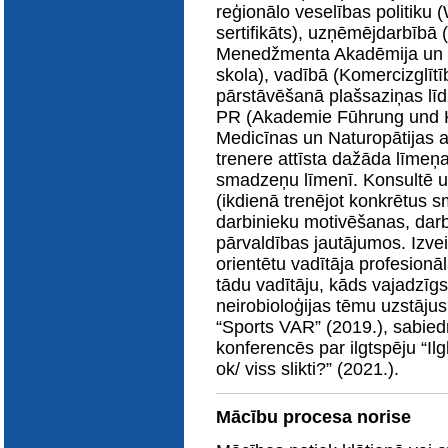
reģionālo veselības politiku
sertifikāts), uzņēmējdarbībā
Menedžmenta Akadēmija un 
skola), vadībā (Komercizglī
pārstāvēšanā plašsaziņas līd
PR (Akademie Fūhrung und K
Medicīnas un Naturopātijas 
trenere attīsta dažāda līmeņa
smadzeņu līmenī. Konsultē u
(ikdienā trenējot konkrētus 
darbinieku motivēšanas, dar
pārvaldības jautājumos. Izve
orientētu vadītāja profesionā
tādu vadītāju, kāds vajadzīgs
neirobioloģijas tēmu uzstājus
“Sports VAR” (2019.), sabiedr
konferencēs par ilgtspēju “Il
ok/ viss slikti?” (2021.).
Mācību procesa norise