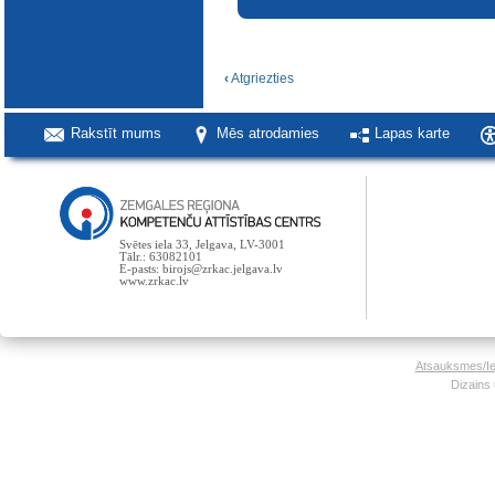
‹
Atgriezties
Rakstīt mums
Mēs atrodamies
Lapas karte
Svētes iela 33, Jelgava, LV-3001
Tālr.: 63082101
E-pasts: birojs@zrkac.jelgava.lv
www.zrkac.lv
Atsauksmes/Ie
Dizains