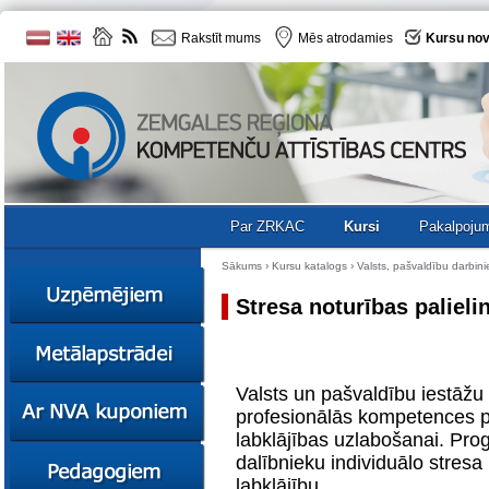
Rakstīt mums
Mēs atrodamies
Kursu nov
Par ZRKAC
Kursi
Pakalpoju
Sākums
›
Kursu katalogs
›
Valsts, pašvaldību darbin
Stresa noturības palieli
Ziņas
Kursi
Valsts un pašvaldību iestāžu 
Sociālā
Ziņas
uzņēmējdarbība
profesionālās kompetences p
Kursi
labklājības uzlabošanai. Pro
Resursi
Ekskursijas
Kursi
dalībnieku individuālo stresa
Zemgales uzņēmumu
labklājību.
katalogs
Karjeras