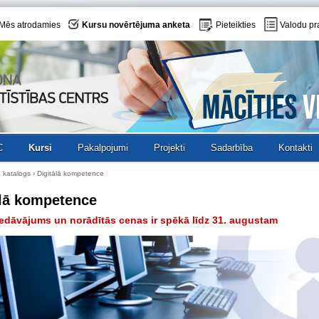
Mēs atrodamies
Kursu novērtējuma anketa
Pieteikties
Valodu pr
C
Kursi
Pakalpojumi
Projekti
Sadarbība
Kontakti
 katalogs
›
Digitālā kompetence
ālā kompetence
edāvājums un norādītās cenas ir spēkā līdz 31. augustam