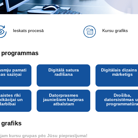
Ieskats procesā
Kursu grafiks
 programmas
asmju pamati
Digitālā satura
Digitālais dizains
nas saziņai
radīšana
mārketigs
aistes rīki
Datorprasmes
Drošība,
ikācijai un
jauniešiem karjeras
datorsistēmas 
darbībai
atbalstam
programmatūr
 grafiks
jam kursu grupas pēc Jūsu pieprasījuma!