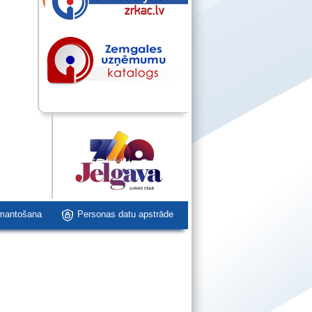
zmantošana
Personas datu apstrāde