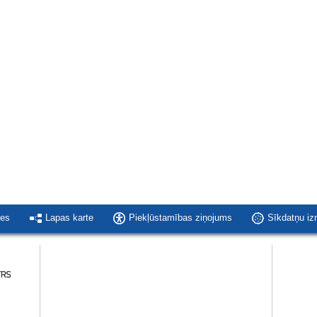
ies
Lapas karte
Piekļūstamības ziņojums
Sīkdatņu i