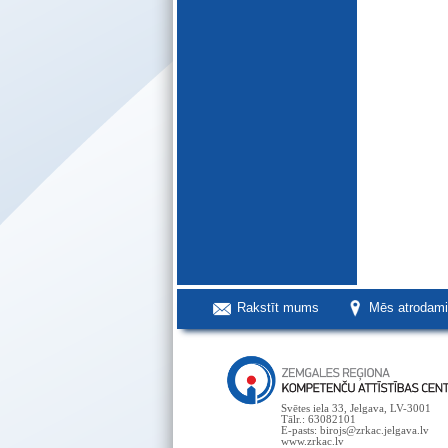
Rakstīt mums
Mēs atrodam
Svētes iela 33, Jelgava, LV-3001
Tālr.: 63082101
E-pasts: birojs@zrkac.jelgava.lv
www.zrkac.lv