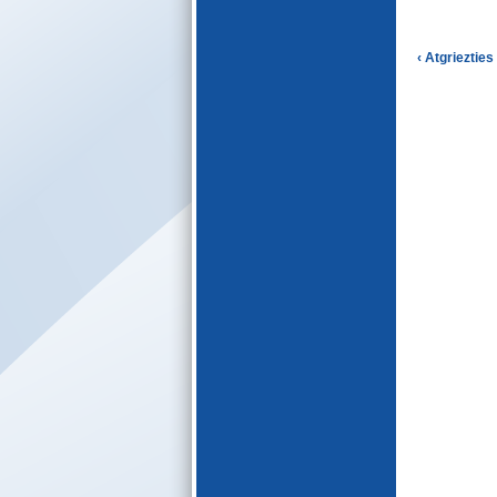
E-katalogs
‹ Atgriezties