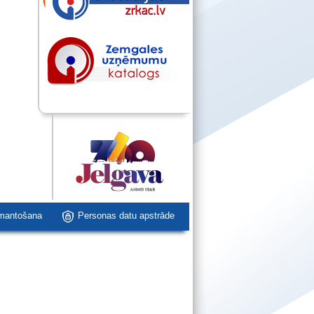
zmantošana
Personas datu apstrāde