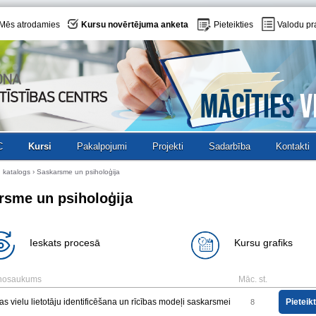
Mēs atrodamies
Kursu novērtējuma anketa
Pieteikties
Valodu pr
C
Kursi
Pakalpojumi
Projekti
Sadarbība
Kontakti
 katalogs
›
Saskarsme un psiholoģija
rsme un psiholoģija
Ieskats procesā
Kursu grafiks
 nosaukums
Māc. st.
as vielu lietotāju identificēšana un rīcības modeļi saskarsmei
Pieteik
8