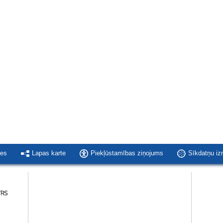
ies
Lapas karte
Piekļūstamības ziņojums
Sīkdatņu i