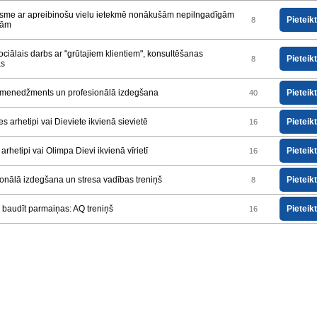
sme ar apreibinošu vielu ietekmē nonākušām nepilngadīgām
Pieteik
8
nām
ciālais darbs ar "grūtajiem klientiem", konsultēšanas
Pieteik
8
as
 menedžments un profesionālā izdegšana
Pieteik
40
es arhetipi vai Dieviete ikvienā sievietē
Pieteik
16
 arhetipi vai Olimpa Dievi ikvienā vīrietī
Pieteik
16
ionālā izdegšana un stresa vadības treniņš
Pieteik
8
 baudīt parmaiņas: AQ treniņš
Pieteik
16