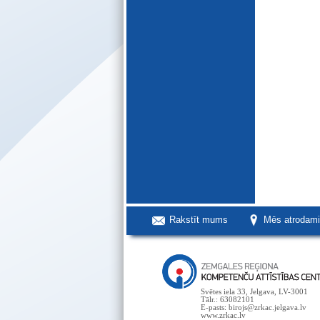
Rakstīt mums
Mēs atrodam
Svētes iela 33, Jelgava, LV-3001
Tālr.: 63082101
E-pasts: birojs@zrkac.jelgava.lv
www.zrkac.lv