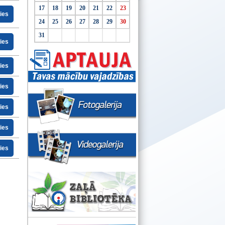
17
18
19
20
21
22
23
ties
24
25
26
27
28
29
30
31
ties
ties
ties
ties
ties
ties