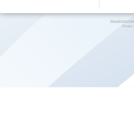
Atsauksmes/Iet
Dizains