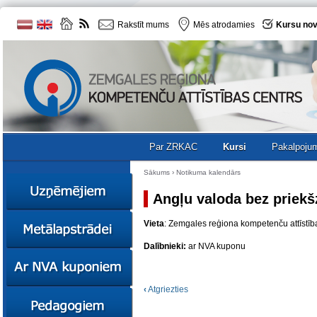
Rakstīt mums
Mēs atrodamies
Kursu nov
Par ZRKAC
Kursi
Pakalpoju
Sākums
›
Notikuma kalendārs
Angļu valoda bez priek
Ziņas
Vieta
: Zemgales reģiona kompetenču attīstība
Kursi
Dalībnieki:
ar NVA kuponu
Sociālā
Ziņas
uzņēmējdarbība
Kursi
Resursi
‹
Atgriezties
Ekskursijas
Kursi
Zemgales uzņēmumu
katalogs
Karjeras