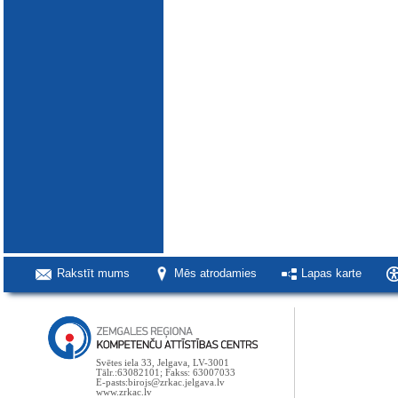
Rakstīt mums
Mēs atrodamies
Lapas karte
Svētes iela 33, Jelgava, LV-3001
Tālr.:63082101; Fakss: 63007033
E-pasts:birojs@zrkac.jelgava.lv
www.zrkac.lv