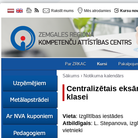
Rakstīt mums
Mēs atrodamies
Kursu nov
Par ZRKAC
Kursi
Pakalpoju
Sākums
›
Notikuma kalendārs
Centralizētais eks
klasei
Ziņas
Kursi
Sociālā
Ziņas
Vieta
: Izglītības iestādes
uzņēmējdarbība
Kursi
Atbildīgais
: L. Stepanova, izgl
Resursi
Ekskursijas
Kursi
vietnieki
Zemgales uzņēmumu
katalogs
Karjeras