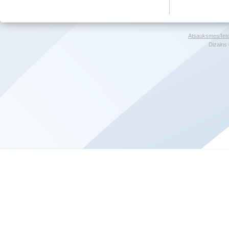
Atsauksmes/Iet
Dizains