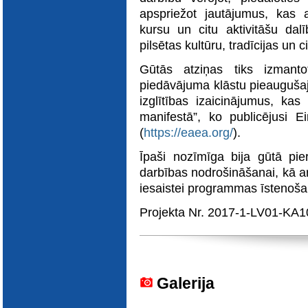
apspriežot jautājumus, kas 
kursu un citu aktivitāšu dal
pilsētas kultūru, tradīcijas un c
Gūtās atziņas tiks izmanto
piedāvājuma klāstu pieaugušaji
izglītības izaicinājumus, kas 
manifestā”, ko publicējusi Ei
(
https://eaea.org/
).
Īpaši nozīmīga bija gūtā pier
darbības nodrošināšanai, kā ar
iesaistei programmas īstenošan
Projekta Nr. 2017-1-LV01-KA
Galerija