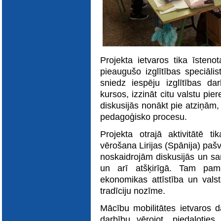
E-katalogs
Projekta ietvaros tika īsteno
pieaugušo izglītības speciālis
sniedz iespēju izglītības dar
kursos, izzināt citu valstu pie
diskusijās nonākt pie atziņām,
pedagoģisko procesu.
Projekta otrajā aktivitātē t
vērošana Lirijas (Spānija) paš
noskaidrojām diskusijās un sa
un arī atšķirīgā. Tam pamat
ekonomikas attīstība un valst
tradīciju nozīme.
Mācību mobilitātes ietvaros da
darbību vērojot, piedalotie