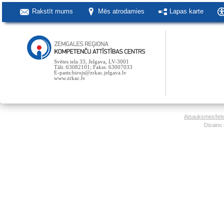
Rakstīt mums
Mēs atrodamies
Lapas karte
Svētes iela 33, Jelgava, LV-3001
Tālr.:63082101; Fakss: 63007033
E-pasts:birojs@zrkac.jelgava.lv
www.zrkac.lv
Atsauksmes/Iet
Dizains