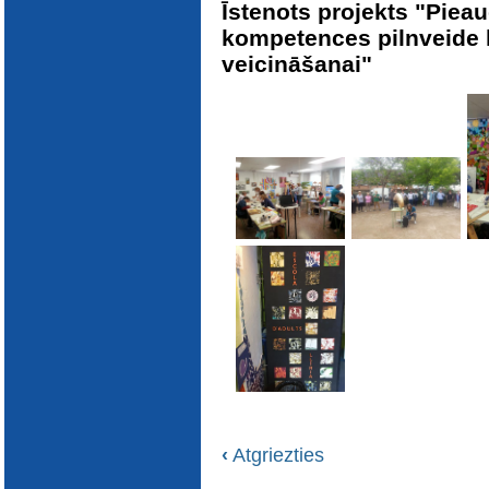
Īstenots projekts "Pieau
kompetences pilnveide l
veicināšanai"
‹
Atgriezties