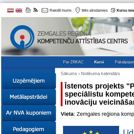
Rakstīt mums
Mēs atrodamies
Kursu nov
Par ZRKAC
Kursi
Pakalpoju
Sākums
›
Notikuma kalendārs
Īstenots projekts "
speciālistu kompete
Ziņas
inovāciju veicināša
Kursi
Sociālā
Ziņas
uzņēmējdarbība
Vieta
: Zemgales reģiona kompe
Kursi
Resursi
Ekskursijas
Kursi
Zemgales uzņēmumu
katalogs
Karjeras