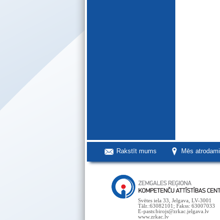
Rakstīt mums
Mēs atrodam
Svētes iela 33, Jelgava, LV-3001
Tālr.:63082101; Fakss: 63007033
E-pasts:birojs@zrkac.jelgava.lv
www.zrkac.lv