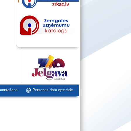
zmantošana
Personas datu apstrāde