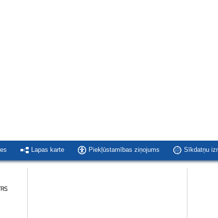
ies
Lapas karte
Piekļūstamības ziņojums
Sīkdatņu i