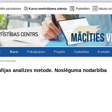
Mēs atrodamies
Kursu novērtējuma anketa
Pieteikties
Valodu pr
C
Kursi
Pakalpojumi
Projekti
Sadarbība
Kontakti
uma kalendārs
āfijas analīzes metode. Noslēguma nodarbība