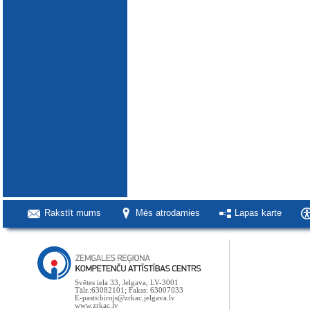
Rakstīt mums
Mēs atrodamies
Lapas karte
Svētes iela 33, Jelgava, LV-3001
Tālr.:63082101; Fakss: 63007033
E-pasts:birojs@zrkac.jelgava.lv
www.zrkac.lv