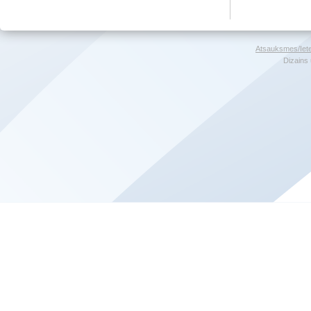
Atsauksmes/Iet
Dizains