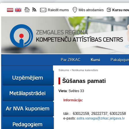
Rakstīt mums
Mēs atrodamies
Kursu nov
Par ZRKAC
Kursi
Pakalpoju
Sākums
›
Notikuma kalendārs
Šūšanas pamati
Ziņas
Vieta
: Svētes 33
Kursi
Informācija:
Sociālā
Ziņas
uzņēmējdarbība
Kursi
tālr.: 63012159, 29222737; 63012158
Resursi
e-pasts:
astra.vanaga@zrkac.jelgava.lv
Ekskursijas
Kursi
Zemgales uzņēmumu
katalogs
Karjeras