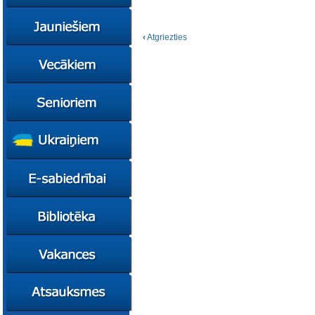
konsultācijas
Ziņas
Kursi
‹
Atgriezties
Konsultācijas
Ziņas
Plāni
Kursi
Metodiskie materiāli
Jaunie līderi
Ziņas
Izglītības tehnoloģiju
Karjeras
Kursi
mentori
konsultācijas
Resursi
Empower65
Konkursi
Pašvaldības atbalsts
pedagogiem
STEM junioriem
Kursi
Miniphänomenta
Miniphänomenta
Ziņas
Mācies
Mācies
Atbalsts Jelgavā
eksperimentējot
eksperimentējot
Izglītības iespējas
Ziņas
Digitāli klimatam
Kursi
FasTracKids
Resursi
Par bibliotēku
Jaunumi
Lietotāja ceļvedis
Zaļā bibliotēka