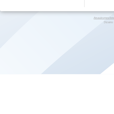
Atsauksmes/Iet
Dizains