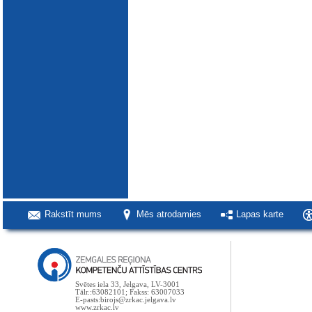
Rakstīt mums
Mēs atrodamies
Lapas karte
Svētes iela 33, Jelgava, LV-3001
Tālr.:63082101; Fakss: 63007033
E-pasts:birojs@zrkac.jelgava.lv
www.zrkac.lv