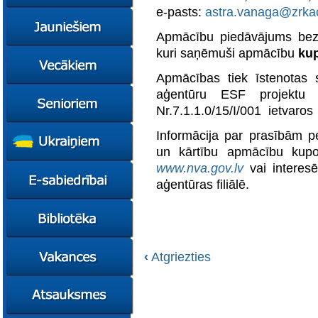
konsultācijas
e-pasts:
astra.vanaga@zrkac
Ziņas
Apmācību piedāvājums bez
Kursi
kuri saņēmuši apmācību
ku
Konsultācijas
Ziņas
Plāni
Kursi
Apmācības tiek īstenotas 
aģentūru ESF projektu „A
Metodiskie materiāli
Jaunie līderi
Ziņas
Nr.7.1.1.0/15/I/001 ietvaros
Izglītības tehnoloģiju
Karjeras
Kursi
mentori
konsultācijas
Resursi
Empower65
Informācija par prasībām p
Konkursi
Pašvaldības atbalsts
un kārtību apmācību kupo
pedagogiem
STEM junioriem
Kursi
www.nva.gov.lv
vai interesē
Miniphänomenta
Miniphänomenta
Ziņas
aģentūras filiālē.
Mācies
Mācies
Atbalsts Jelgavā
eksperimentējot
eksperimentējot
Izglītības iespējas
Ziņas
Digitāli klimatam
Kursi
FasTracKids
Resursi
Par bibliotēku
‹
Atgriezties
Jaunumi
Lietotāja ceļvedis
Zaļā bibliotēka