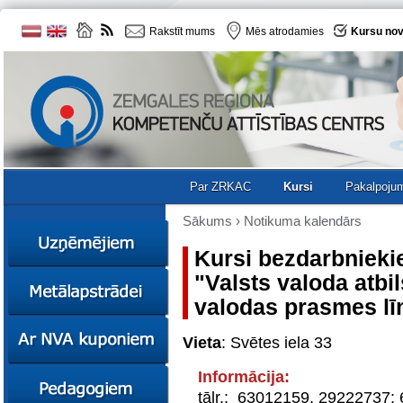
Rakstīt mums
Mēs atrodamies
Kursu nov
Par ZRKAC
Kursi
Pakalpoju
Sākums
›
Notikuma kalendārs
Kursi bezdarbnieki
"Valsts valoda atbi
Ziņas
valodas prasmes l
Kursi
Sociālā
Ziņas
uzņēmējdarbība
Vieta
: Svētes iela 33
Kursi
Resursi
Informācija:
Ekskursijas
Kursi
Zemgales uzņēmumu
tālr.: 63012159, 29222737;
katalogs
Karjeras