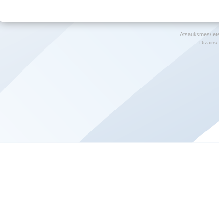
Atsauksmes/Iet
Dizains