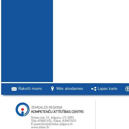
Rakstīt mums
Mēs atrodamies
Lapas karte
Svētes iela 33, Jelgava, LV-3001
Tālr.:63082101; Fakss: 63007033
E-pasts:birojs@zrkac.jelgava.lv
www.zrkac.lv