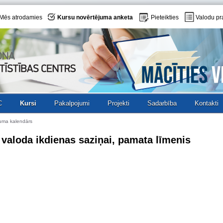
Mēs atrodamies
Kursu novērtējuma anketa
Pieteikties
Valodu pr
C
Kursi
Pakalpojumi
Projekti
Sadarbība
Kontakti
uma kalendārs
valoda ikdienas saziņai, pamata līmenis