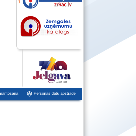
zmantošana
Personas datu apstrāde