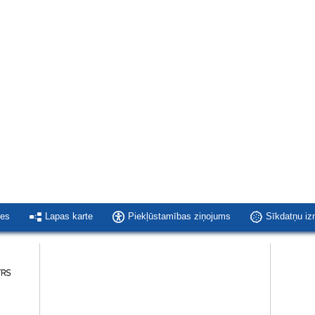
ies
Lapas karte
Piekļūstamības ziņojums
Sīkdatņu i