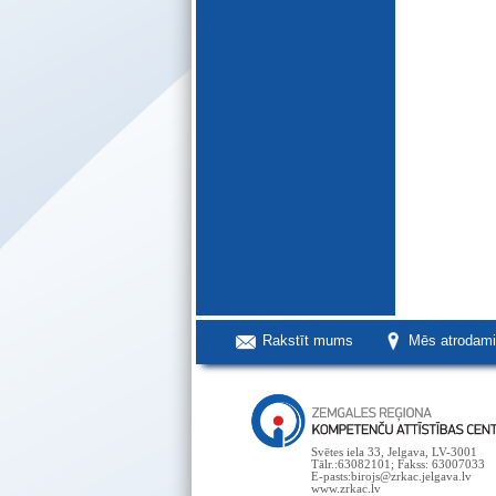
Rakstīt mums
Mēs atrodam
Svētes iela 33, Jelgava, LV-3001
Tālr.:63082101; Fakss: 63007033
E-pasts:birojs@zrkac.jelgava.lv
www.zrkac.lv