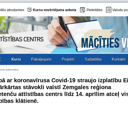
Mēs atrodamies
Kursu novērtējuma anketa
Pieteikties
Valodu pr
C
Kursi
Pakalpojumi
Projekti
Sadarbība
Kontakti
uma kalendārs
bā ar koronavīrusa Covid-19 straujo izplatību E
ārkārtas stāvokli valstī Zemgales reģiona
enču attīstības centrs līdz 14. aprīlim atceļ vi
ības klātienē.