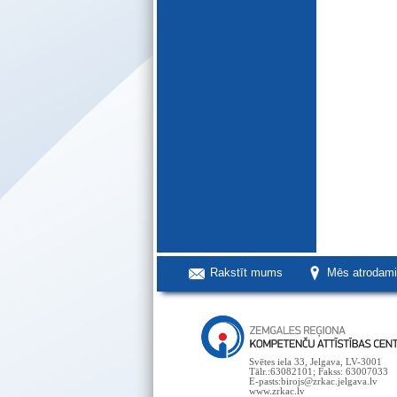
Rakstīt mums
Mēs atrodam
Svētes iela 33, Jelgava, LV-3001
Tālr.:63082101; Fakss: 63007033
E-pasts:birojs@zrkac.jelgava.lv
www.zrkac.lv