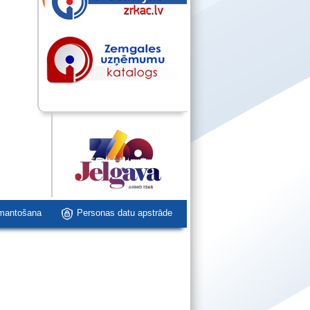
zmantošana
Personas datu apstrāde