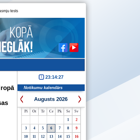
asmju tests
23:14:27
iropā
Notikumu kalendārs
Augusts 2026
sas
Pi
Ot
Tr
Ce
Pk
Se
Sv
1
2
3
4
5
6
7
8
9
10
11
12
13
14
15
16