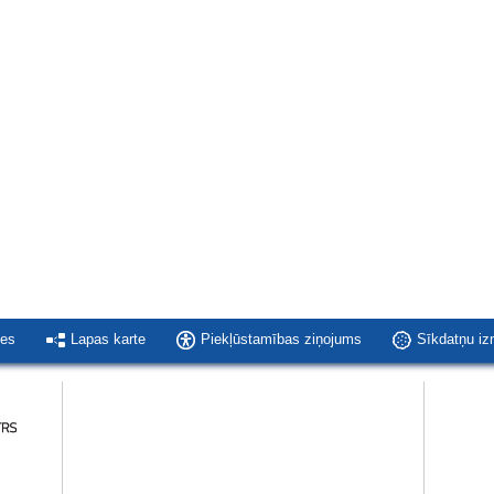
ies
Lapas karte
Piekļūstamības ziņojums
Sīkdatņu i