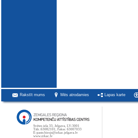
Rakstīt mums
Mēs atrodamies
Lapas karte
Svētes iela 33, Jelgava, LV-3001
Tālr.:63082101; Fakss: 63007033
E-pasts:birojs@zrkac.jelgava.lv
www.zrkac.lv