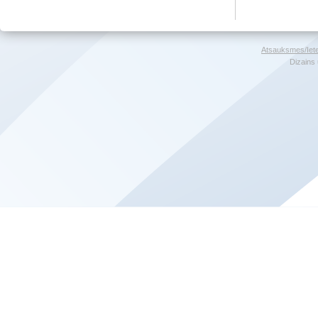
Atsauksmes/Iet
Dizains