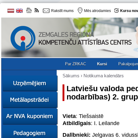
Rakstīt mums
Mēs atrodamies
Kursu nov
Par ZRKAC
Kursi
Pakalpoju
Sākums
›
Notikuma kalendārs
Latviešu valoda pe
nodarbības) 2. gru
Ziņas
Kursi
Sociālā
Ziņas
Vieta
: Tiešsaistē
uzņēmējdarbība
Kursi
Atbildīgais
: I. Leilande
Resursi
Ekskursijas
Kursi
Zemgales uzņēmumu
Dalībnieki:
Jelgavas 6. viduss
katalogs
Karjeras