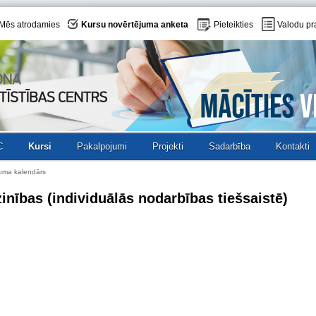
Mēs atrodamies
Kursu novērtējuma anketa
Pieteikties
Valodu pr
C
Kursi
Pakalpojumi
Projekti
Sadarbība
Kontakti
uma kalendārs
inības (individuālās nodarbības tiešsaistē)