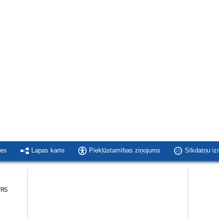
ies
Lapas karte
Piekļūstamības ziņojums
Sīkdatņu i