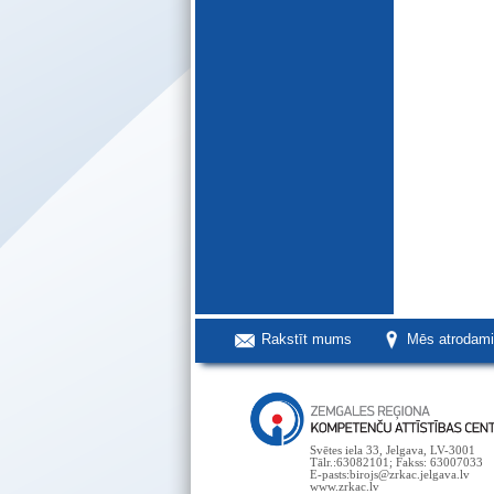
Rakstīt mums
Mēs atrodam
Svētes iela 33, Jelgava, LV-3001
Tālr.:63082101; Fakss: 63007033
E-pasts:birojs@zrkac.jelgava.lv
www.zrkac.lv