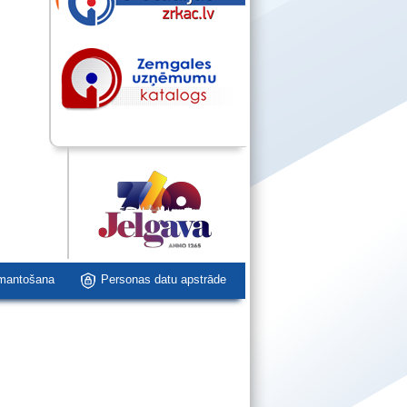
zmantošana
Personas datu apstrāde