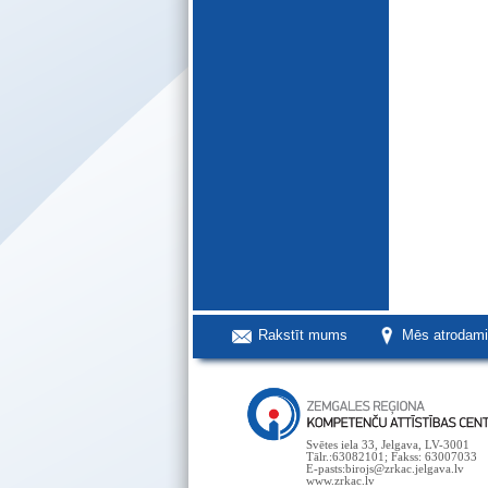
Rakstīt mums
Mēs atrodam
Svētes iela 33, Jelgava, LV-3001
Tālr.:63082101; Fakss: 63007033
E-pasts:birojs@zrkac.jelgava.lv
www.zrkac.lv