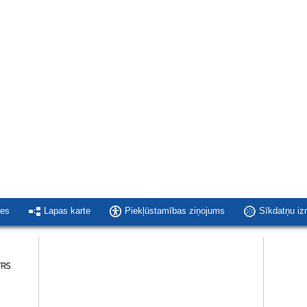
ies
Lapas karte
Piekļūstamības ziņojums
Sīkdatņu i