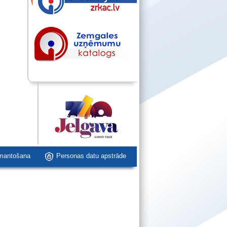
zmantošana
Personas datu apstrāde