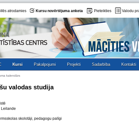
Mēs atrodamies
Kursu novērtējuma anketa
Pieteikties
Valodu pr
C
Kursi
Pakalpojumi
Projekti
Sadarbība
Kontakti
uma kalendārs
šu valodas studija
istē
I. Leilande
rmsskolas skolotāji, pedagogu palīgi