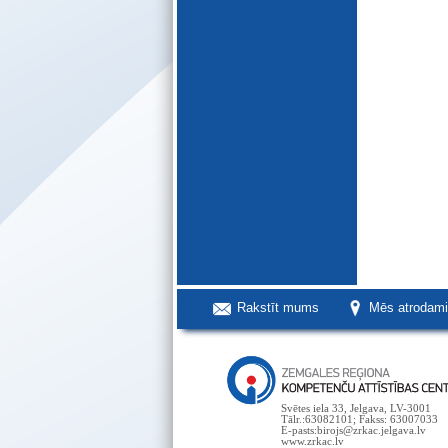
Rakstīt mums
Mēs atrodam
Svētes iela 33, Jelgava, LV-3001
Tālr.:63082101; Fakss: 63007033
E-pasts:birojs@zrkac.jelgava.lv
www.zrkac.lv