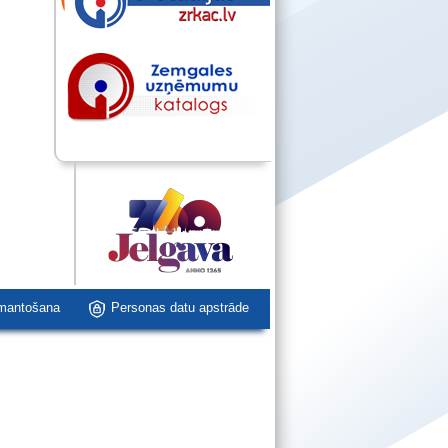
zmantošana
Personas datu apstrāde