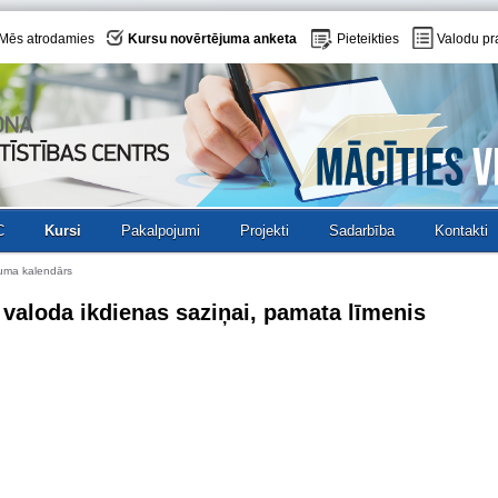
Mēs atrodamies
Kursu novērtējuma anketa
Pieteikties
Valodu pr
C
Kursi
Pakalpojumi
Projekti
Sadarbība
Kontakti
uma kalendārs
valoda ikdienas saziņai, pamata līmenis