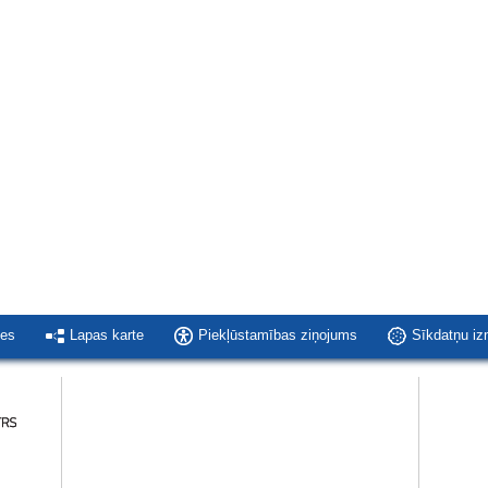
ies
Lapas karte
Piekļūstamības ziņojums
Sīkdatņu i