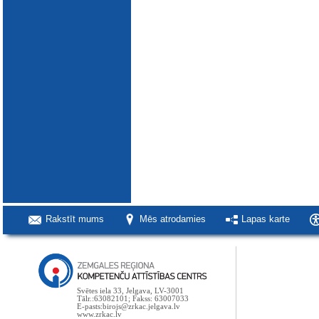
Rakstīt mums
Mēs atrodamies
Lapas karte
Svētes iela 33, Jelgava, LV-3001
Tālr.:63082101; Fakss: 63007033
E-pasts:birojs@zrkac.jelgava.lv
www.zrkac.lv