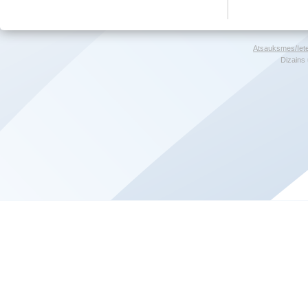
Atsauksmes/Iet
Dizains