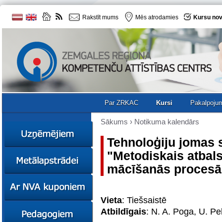
Rakstīt mums
Mēs atrodamies
Kursu nov
Par ZRKAC
Kursi
Pakalpoju
Sākums
›
Notikuma kalendārs
Tehnoloģiju jomas 
"Metodiskais atbal
Ziņas
mācīšanās procesā
Kursi
Sociālā
Ziņas
uzņēmējdarbība
Kursi
Vieta
: Tiešsaistē
Resursi
Ekskursijas
Kursi
Atbildīgais
: N. A. Poga, U. P
Zemgales uzņēmumu
katalogs
Karjeras