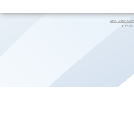
Atsauksmes/Iet
Dizains