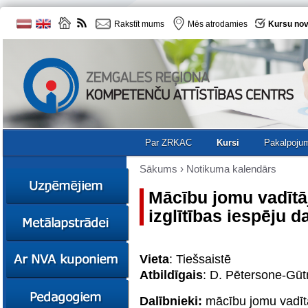
Rakstīt mums
Mēs atrodamies
Kursu nov
Par ZRKAC
Kursi
Pakalpoju
Sākums
›
Notikuma kalendārs
Mācību jomu vadīt
izglītības iespēju
Ziņas
Kursi
Sociālā
Ziņas
Vieta
: Tiešsaistē
uzņēmējdarbība
Kursi
Atbildīgais
: D. Pētersone-Gū
Resursi
Ekskursijas
Kursi
Zemgales uzņēmumu
Dalībnieki:
mācību jomu vadītā
katalogs
Karjeras