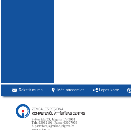
Rakstīt mums
Mēs atrodamies
Lapas karte
Svētes iela 33, Jelgava, LV-3001
Tālr.:63082101; Fakss: 63007033
E-pasts:birojs@zrkac.jelgava.lv
www.zrkac.lv