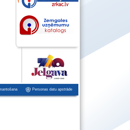
zmantošana
Personas datu apstrāde