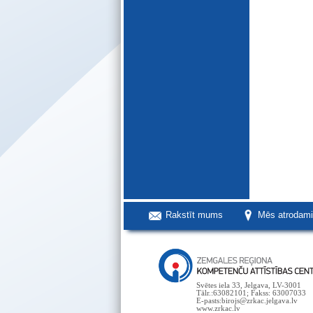
Rakstīt mums
Mēs atrodam
Svētes iela 33, Jelgava, LV-3001
Tālr.:63082101; Fakss: 63007033
E-pasts:birojs@zrkac.jelgava.lv
www.zrkac.lv