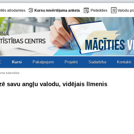
Mēs atrodamies
Kursu novērtējuma anketa
Pieteikties
Valodu pr
C
Kursi
Pakalpojumi
Projekti
Sadarbība
Kontakti
uma kalendārs
zē savu angļu valodu, vidējais līmenis