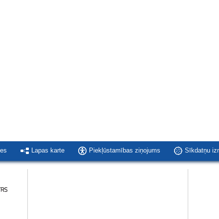
ies
Lapas karte
Piekļūstamības ziņojums
Sīkdatņu i