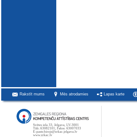
Rakstīt mums
Mēs atrodamies
Lapas karte
Svētes iela 33, Jelgava, LV-3001
Tālr.:63082101; Fakss: 63007033
E-pasts:birojs@zrkac.jelgava.lv
www.zrkac.lv