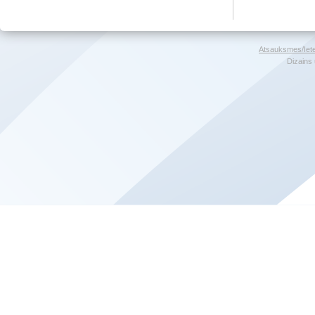
Atsauksmes/Iet
Dizains