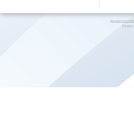
Atsauksmes/Iet
Dizains