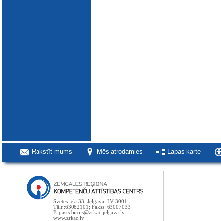
Rakstīt mums
Mēs atrodamies
Lapas karte
Svētes iela 33, Jelgava, LV-3001
Tālr.:63082101; Fakss: 63007033
E-pasts:birojs@zrkac.jelgava.lv
www.zrkac.lv