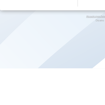
Atsauksmes/Iet
Dizains