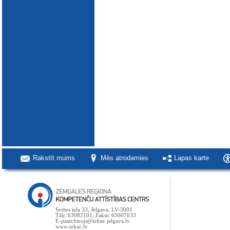
Rakstīt mums
Mēs atrodamies
Lapas karte
Svētes iela 33, Jelgava, LV-3001
Tālr.:63082101; Fakss: 63007033
E-pasts:birojs@zrkac.jelgava.lv
www.zrkac.lv