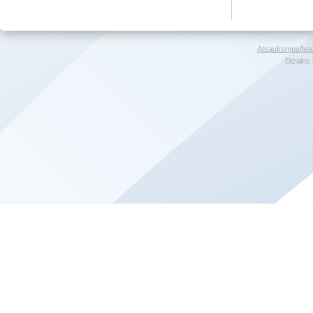
Atsauksmes/Iet
Dizains