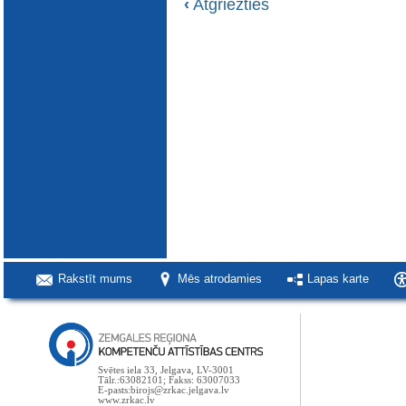
‹
Atgriezties
Rakstīt mums
Mēs atrodamies
Lapas karte
Svētes iela 33, Jelgava, LV-3001
Tālr.:63082101; Fakss: 63007033
E-pasts:birojs@zrkac.jelgava.lv
www.zrkac.lv