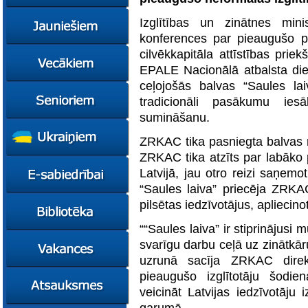
konsultācijas
Ziņas
Izglītības un zinātnes mini
Kursi
konferences par pieaugušo p
cilvēkkapitāla attīstības prie
Konsultācijas
Ziņas
EPALE Nacionālā atbalsta die
Plāni
Kursi
ceļojošās balvas “Saules la
Metodiskie materiāli
Jaunie līderi
Ziņas
tradicionāli pasākumu ies
Izglītības tehnoloģiju
Karjeras
Kursi
sumināšanu.
mentori
konsultācijas
Resursi
Empower65
Konkursi
Pašvaldības atbalsts
ZRKAC tika pasniegta balvas m
pedagogiem
STEM junioriem
Kursi
ZRKAC tika atzīts par labāko 
Miniphänomenta
Miniphänomenta
Ziņas
Latvijā, jau otro reizi saņem
Mācies
Mācies
Atbalsts Jelgavā
“Saules laiva” priecēja ZRKA
eksperimentējot
eksperimentējot
Izglītības iespējas
Ziņas
pilsētas iedzīvotājus, apliecin
Digitāli klimatam
Kursi
““Saules laiva” ir stiprinājusi
FasTracKids
Resursi
Par bibliotēku
svarīgu darbu ceļā uz zinātkār
Jaunumi
uzrunā sacīja ZRKAC direk
pieaugušo izglītotāju šodi
Lietotāja ceļvedis
veicināt Latvijas iedzīvotāju
Zaļā bibliotēka