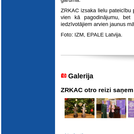
garumā.
E-katalogs
ZRKAC izsaka lielu pateicību 
vien kā pagodinājumu, bet 
iedzīvotājiem arvien jaunus m
Foto: IZM, EPALE Latvija.
Galerija
ZRKAC otro reizi saņem 