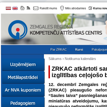
Rakstīt mums
Mēs atrodamies
Kursu nov
Par ZRKAC
Kursi
Pakalpoju
Sākums
›
Notikuma kalendārs
ZRKAC atkārtoti s
izglītības ceļojošo 
Ziņas
Kursi
12. decembrī Zemgales reģ
Sociālā
Ziņas
(ZRKAC) pieaugušo neform
uzņēmējdarbība
Kursi
“Saules laiva” pasniegšanas
Resursi
Ekskursijas
Kursi
miniatūras atveidojumu, ka
Zemgales uzņēmumu
pieaugušo neformālās izglīt
katalogs
Karjeras