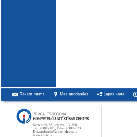
Rakstīt mums
Mēs atrodamies
Lapas karte
Svētes iela 33, Jelgava, LV-3001
Tālr.:63082101; Fakss: 63007033
E-pasts:birojs@zrkac.jelgava.lv
www.zrkac.lv