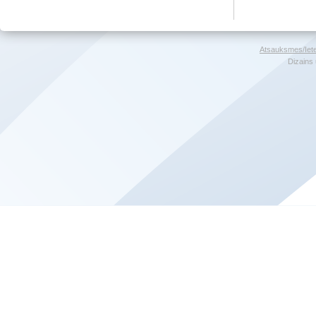
Atsauksmes/Iet
Dizains