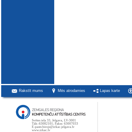
Rakstīt mums
Mēs atrodamies
Lapas karte
Svētes iela 33, Jelgava, LV-3001
Tālr.:63082101; Fakss: 63007033
E-pasts:birojs@zrkac.jelgava.lv
www.zrkac.lv