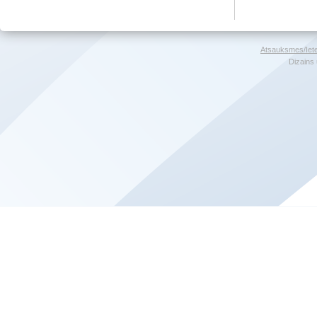
Atsauksmes/Iet
Dizains