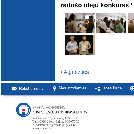
radošo ideju konkurss “
‹
Atgriezties
Rakstīt mums
Mēs atrodamies
Lapas karte
Svētes iela 33, Jelgava, LV-3001
Tālr.:63082101; Fakss: 63007033
E-pasts:birojs@zrkac.jelgava.lv
www.zrkac.lv