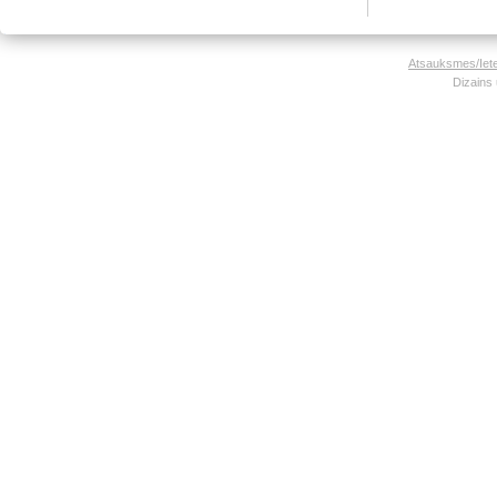
Atsauksmes/Iet
Dizains