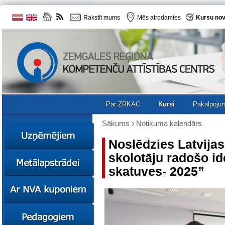
Rakstīt mums
Mēs atrodamies
Kursu nov
Par ZRKAC
Kursi
Pakalpoju
Sākums
›
Notikuma kalendārs
Noslēdzies Latvija
skolotāju radošo id
Ziņas
skatuves- 2025”
Kursi
Sociālā
Ziņas
uzņēmējdarbība
Kursi
Resursi
Ekskursijas
Kursi
Zemgales uzņēmumu
katalogs
Karjeras