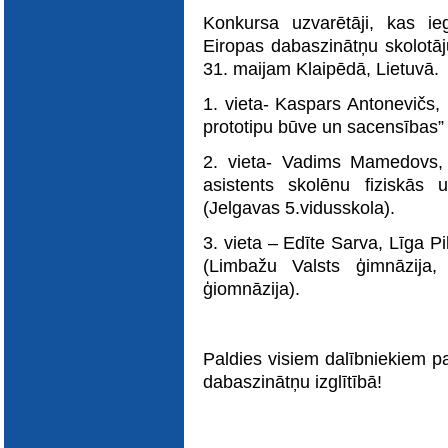
Konkursa uzvarētāji, kas ieg
Eiropas dabaszinātņu skolotāj
31. maijam Klaipēdā, Lietuvā.
1. vieta- Kaspars Antonevičs,
prototipu būve un sacensības” 
2. vieta- Vadims Mamedovs, J
asistents skolēnu fiziskās u
(Jelgavas 5.vidusskola).
3. vieta – Edīte Sarva, Līga P
(Limbažu Valsts ģimnāzija,
ģiomnāzija).
Paldies visiem dalībniekiem p
dabaszinātņu izglītībā!