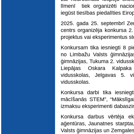
E-katalogs
līmenī tiek organizēti nacio
iegūst tiesības piedalīties Eir
2025. gada 25. septembrī Ze
centrs organizēja konkursa 2. 
projektus vai eksperimentus s
Konkursam tika iesniegti 8 pie
no Limbažu Valsts ģimnāzija
ģimnāzijas, Tukuma 2. vidussk
Liepājas Oskara Kalpaka 
vidusskolas, Jelgavas 5. v
vidusskolas.
Konkursa darbi tika iesnie
mācīšanās STEM”, “Mākslīgai
izmaksu eksperimenti dabaszi
Konkursa darbus vērtēja eksp
aģentūras, Jaunatnes starpta
Valsts ģimnāzijas un Zemgales