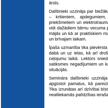
E-katalogs
ārsts.
Dalībnieki uzzināja par biežā
– kritieniem, apdegumiem
priekšmetiem un elektrotraum
vidi dažādiem bērnu vecuma p
mājās un kā ar praktiskiem ri
un brīvajam laikam.
Īpaša uzmanība tika pievērsta
dabā un uz ielas, kā arī droš
ceļojumu laikā. Lektors snie
satiksmes negadījumiem un kā
situācijās.
Semināra dalībnieki uzzināj
apgūstot pamatus, kā pareiz
Tika izrunātas arī dzīvībai bīs
neatliekamās palīdzības ieraš