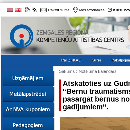
Rakstīt mums
Mēs atrodamies
Kursu nov
Par ZRKAC
Kursi
Pakalpoju
Sākums
›
Notikuma kalendārs
Atskatoties uz Gud
“Bērnu traumatisms
Ziņas
pasargāt bērnus n
Kursi
gadījumiem”.
Sociālā
Ziņas
uzņēmējdarbība
Kursi
Resursi
Ekskursijas
Kursi
Zemgales uzņēmumu
katalogs
Karjeras