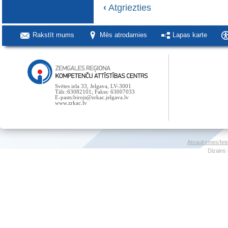
‹
Atgriezties
Rakstīt mums
Mēs atrodamies
Lapas karte
Svētes iela 33, Jelgava, LV-3001
Tālr.:63082101; Fakss: 63007033
E-pasts:birojs@zrkac.jelgava.lv
www.zrkac.lv
Atsauksmes/Iet
Dizains