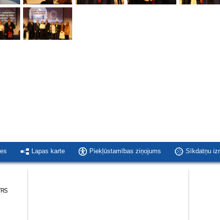
ies
Lapas karte
Piekļūstamības ziņojums
Sīkdatņu i