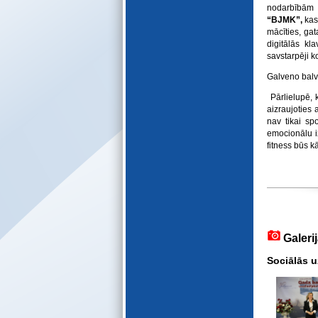
E-katalogs
nodarbībām 
“BJMK”,
kas
mācīties, ga
digitālās kl
savstarpēji k
Galveno balv
Pārlielupē, 
aizraujoties 
nav tikai spo
emocionālu i
fitness būs k
Galeri
Sociālās 