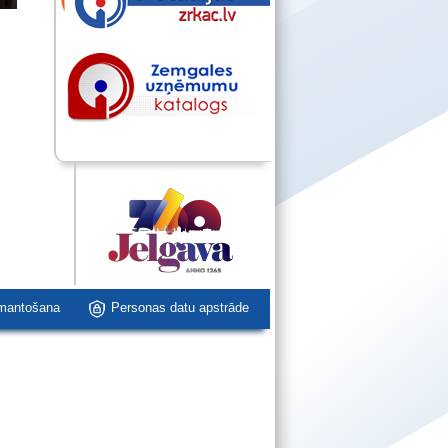
zmantošana
Personas datu apstrāde