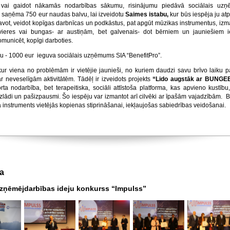
vai gaidot nākamās nodarbības sākumu, risinājumu piedāvā sociālais uz
 saņēma 750 eur naudas balvu, lai izveidotu
Saimes istabu,
kur būs iespēja ju atp
tavot, veidot kopīgas darbnīcas un podkāstus, pat apgūt mūzikas instrumentus, izm
avieres vai bungas- ar austiņām, bet galvenais- dot bērniem un jauniešiem i
omunicēt, kopīgi darboties.
u - 1000 eur ieguva sociālais uzņēmums SIA “BenefitPro”.
kur viena no problēmām ir vietējie jaunieši, no kuriem daudzi savu brīvo laiku 
ar neveselīgām aktivitātēm. Tādēļ ir izveidots projekts
“Lido augstāk ar BUNGEE
rta nodarbība, bet terapeitiska, sociāli attīstoša platforma, kas apvieno kustību,
zlādi un pašizpausmi. Šo iespēju var izmantot arī cilvēki ar īpašām vajadzībām.
ā instruments vietējās kopienas stiprināšanai, iekļaujošas sabiedrības veidošanai.
ja
uzņēmējdarbības ideju konkurss “Impulss”