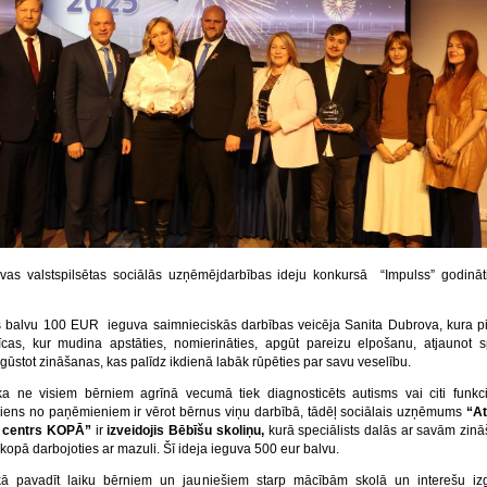
as valstspilsētas sociālās uzņēmējdarbības ideju konkursā “Impulss” godināti
 balvu 100 EUR ieguva saimnieciskās darbības veicēja Sanita Dubrova, kura p
cas, kur mudina apstāties, nomierināties, apgūt pareizu elpošanu, atjaunot s
gūstot zināšanas, kas palīdz ikdienā labāk rūpēties par savu veselību.
 ka ne visiem bērniem agrīnā vecumā tiek diagnosticēts autisms vai citi funkc
Viens no paņēmieniem ir vērot bērnus viņu darbībā, tādēļ sociālais uzņēmums
“At
as centrs KOPĀ”
ir
izveidojis Bēbīšu skoliņu,
kurā speciālists dalās ar savām zin
kopā darbojoties ar mazuli. Šī ideja ieguva 500 eur balvu.
kā pavadīt laiku bērniem un jauniešiem starp mācībām skolā un interešu izgl