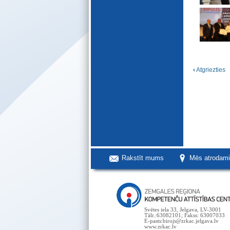
‹
Atgriezties
Rakstīt mums
Mēs atrodam
Svētes iela 33, Jelgava, LV-3001
Tālr.:63082101; Fakss: 63007033
E-pasts:birojs@zrkac.jelgava.lv
www.zrkac.lv