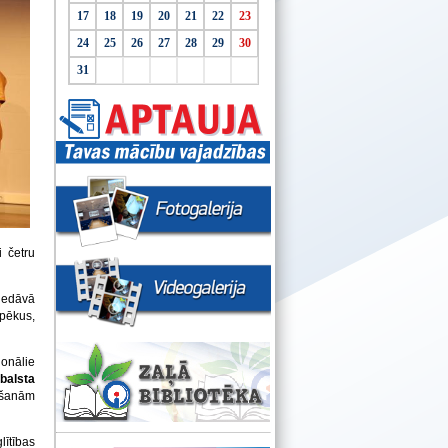
17
18
19
20
21
22
23
24
25
26
27
28
29
30
31
 četru
iedāvā
pēkus,
ionālie
balsta
āšanām
ītības