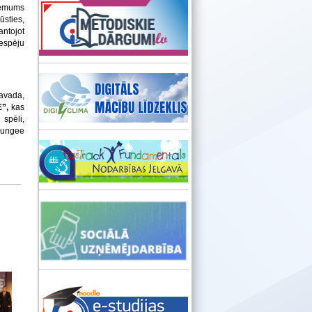
ņēmums
ūsties,
antojot
espēju
pavada,
”,
kas
 spēli,
 Bungee