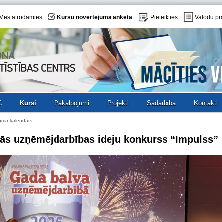
Mēs atrodamies
Kursu novērtējuma anketa
Pieteikties
Valodu pr
C
Kursi
Pakalpojumi
Projekti
Sadarbība
Kontakti
uma kalendārs
lās uzņēmējdarbības ideju konkurss “Impulss”