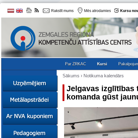
Rakstīt mums
Mēs atrodamies
Kursu nov
Par ZRKAC
Kursi
Pakalpoju
Sākums
›
Notikuma kalendārs
Jelgavas izglītības
komanda gūst jaun
Ziņas
Kursi
Sociālā
Ziņas
uzņēmējdarbība
Kursi
Resursi
Ekskursijas
Kursi
Zemgales uzņēmumu
katalogs
Karjeras