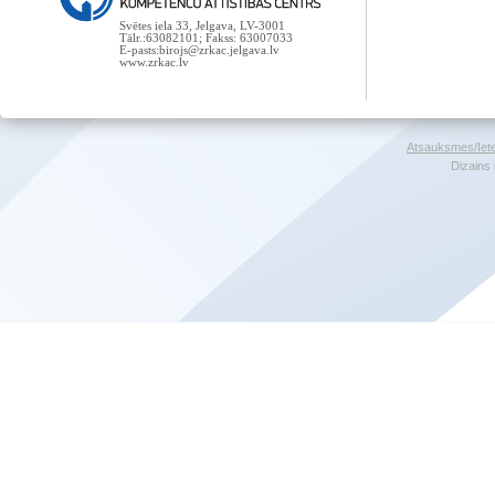
Svētes iela 33, Jelgava, LV-3001
Tālr.:63082101; Fakss: 63007033
E-pasts:birojs@zrkac.jelgava.lv
www.zrkac.lv
Atsauksmes/Iet
Dizains