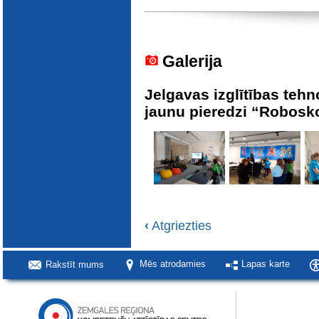
Galerija
Jelgavas izglītības teh
jaunu pieredzi “Robosk
‹
Atgriezties
Rakstīt mums
Mēs atrodamies
Lapas karte