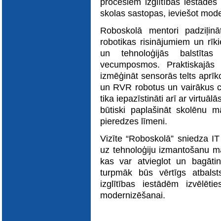
procesiem izglītības iestādēs
E-katalogs
skolas sastopas, ieviešot mod
Roboskolā mentori padziļinā
robotikas risinājumiem un rīk
un tehnoloģijās balstīta
vecumposmos. Praktiskajās a
izmēģināt sensorās telts aprīk
un RVR robotus un vairākus ci
tika iepazīstināti arī ar virtuāl
būtiski paplašināt skolēnu 
pieredzes līmeni.
Vizīte “Roboskolā” sniedza I
uz tehnoloģiju izmantošanu mā
kas var atvieglot un bagāti
turpmāk būs vērtīgs atbalsts
izglītības iestādēm izvēlēt
modernizēšanai.