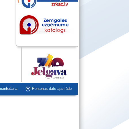
zmantošana
Personas datu apstrāde