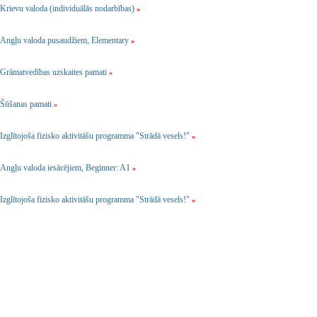
Krievu valoda (individuālās nodarbības)
»
Angļu valoda pusaudžiem, Elementary
»
Grāmatvedības uzskaites pamati
»
Šūšanas pamati
»
Izglītojoša fizisko aktivitāšu programma "Strādā vesels!"
»
Angļu valoda iesācējiem, Beginner: A1
»
Izglītojoša fizisko aktivitāšu programma "Strādā vesels!"
»