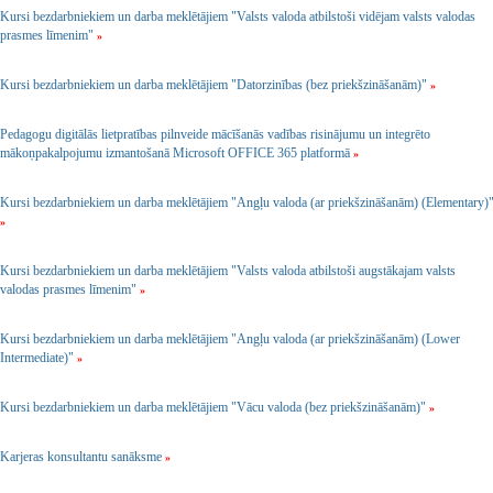
Kursi bezdarbniekiem un darba meklētājiem "Valsts valoda atbilstoši vidējam valsts valodas
prasmes līmenim"
»
Kursi bezdarbniekiem un darba meklētājiem "Datorzinības (bez priekšzināšanām)"
»
Pedagogu digitālās lietpratības pilnveide mācīšanās vadības risinājumu un integrēto
mākoņpakalpojumu izmantošanā Microsoft OFFICE 365 platformā
»
Kursi bezdarbniekiem un darba meklētājiem "Angļu valoda (ar priekšzināšanām) (Elementary)
»
Kursi bezdarbniekiem un darba meklētājiem "Valsts valoda atbilstoši augstākajam valsts
valodas prasmes līmenim"
»
Kursi bezdarbniekiem un darba meklētājiem "Angļu valoda (ar priekšzināšanām) (Lower
Intermediate)"
»
Kursi bezdarbniekiem un darba meklētājiem "Vācu valoda (bez priekšzināšanām)"
»
Karjeras konsultantu sanāksme
»