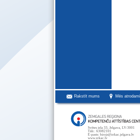
Rakstīt mums
Mēs atrodam
Svētes iela 33, Jelgava, LV-3001
Tālr.: 63082101
E-pasts: birojs@zrkac.jelgava.lv
www.zrkac.lv