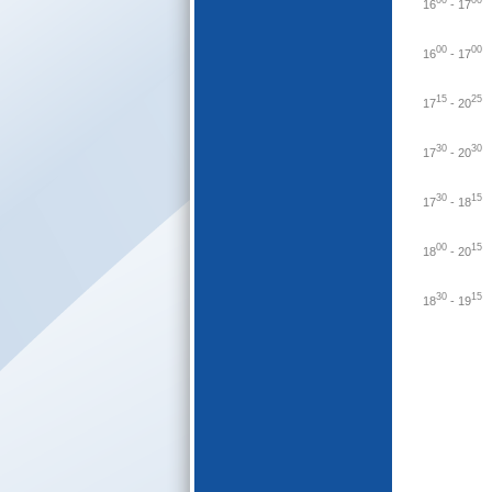
00
00
16
-
17
E-katalogs
00
00
16
-
17
15
25
17
-
20
30
30
17
-
20
30
15
17
-
18
00
15
18
-
20
30
15
18
-
19