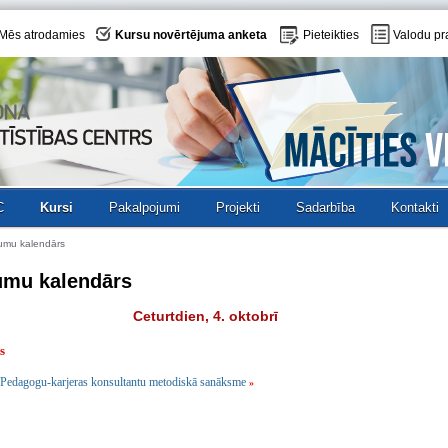
Mēs atrodamies
Kursu novērtējuma anketa
Pieteikties
Valodu pr
C
Kursi
Pakalpojumi
Projekti
Sadarbība
Kontakti
umu kalendārs
umu kalendārs
Ceturtdien, 4. oktobrī
s
Pedagogu-karjeras konsultantu metodiskā sanāksme
»