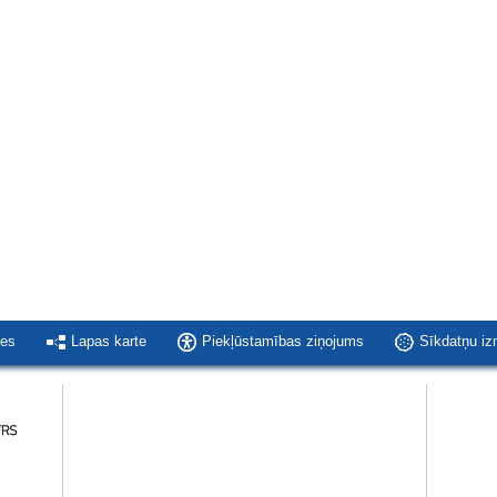
ies
Lapas karte
Piekļūstamības ziņojums
Sīkdatņu i