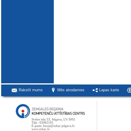
Rakstīt mums
Mēs atrodamies
Lapas karte
Svētes iela 33, Jelgava, LV-3001
Tālr.: 63082101
E-pasts: birojs@zrkac.jelgava.lv
www.zrkac.lv