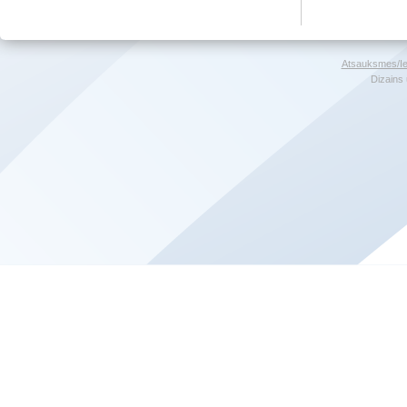
Atsauksmes/Ie
Dizains