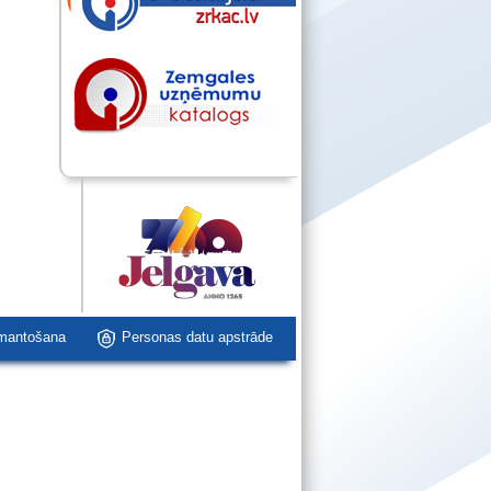
zmantošana
Personas datu apstrāde