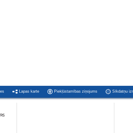
ies
Lapas karte
Piekļūstamības ziņojums
Sīkdatņu i