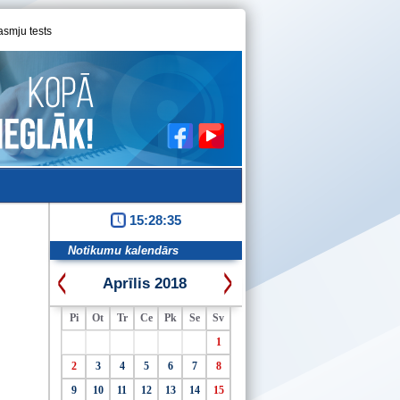
asmju tests
15:28:35
Notikumu kalendārs
Aprīlis 2018
Pi
Ot
Tr
Ce
Pk
Se
Sv
1
2
3
4
5
6
7
8
9
10
11
12
13
14
15