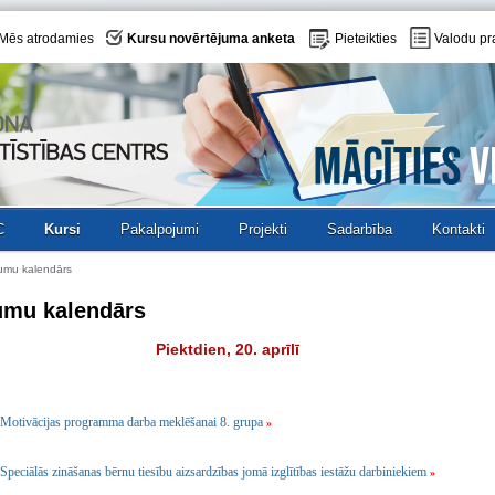
Mēs atrodamies
Kursu novērtējuma anketa
Pieteikties
Valodu pr
C
Kursi
Pakalpojumi
Projekti
Sadarbība
Kontakti
umu kalendārs
umu kalendārs
Piektdien, 20. aprīlī
Motivācijas programma darba meklēšanai 8. grupa
»
Speciālās zināšanas bērnu tiesību aizsardzības jomā izglītības iestāžu darbiniekiem
»