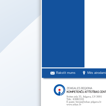
Rakstīt mums
Mēs atrodam
Svētes iela 33, Jelgava, LV-3001
Tālr.: 63082101
E-pasts: birojs@zrkac.jelgava.lv
www.zrkac.lv