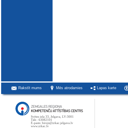
Rakstīt mums
Mēs atrodamies
Lapas karte
Svētes iela 33, Jelgava, LV-3001
Tālr.: 63082101
E-pasts: birojs@zrkac.jelgava.lv
www.zrkac.lv