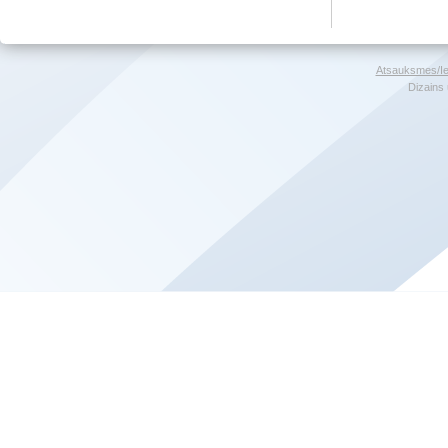
Atsauksmes/Ie
Dizains