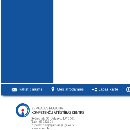
Rakstīt mums
Mēs atrodamies
Lapas karte
Svētes iela 33, Jelgava, LV-3001
Tālr.: 63082101
E-pasts: birojs@zrkac.jelgava.lv
www.zrkac.lv