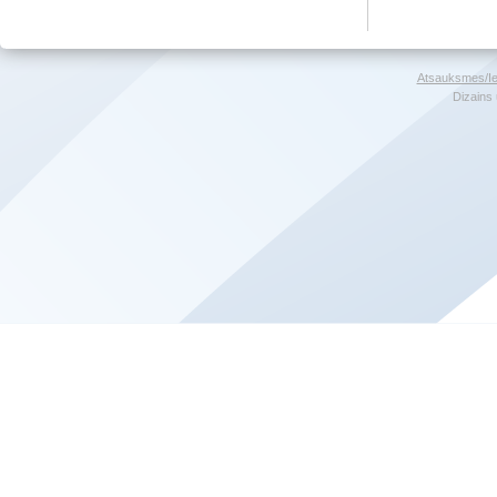
Atsauksmes/Ie
Dizains