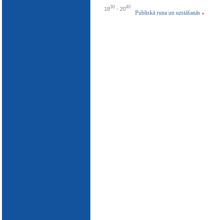
E-katalogs
30
40
18
-
20
Publiskā runa un uzstāšanās
»