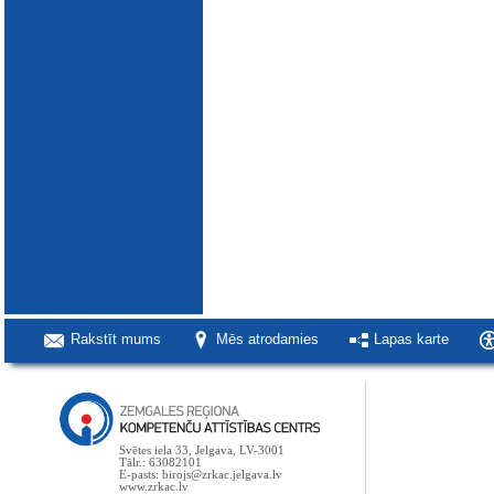
Rakstīt mums
Mēs atrodamies
Lapas karte
Svētes iela 33, Jelgava, LV-3001
Tālr.: 63082101
E-pasts: birojs@zrkac.jelgava.lv
www.zrkac.lv