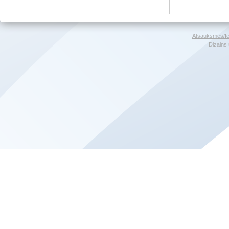
Atsauksmes/Ie
Dizains