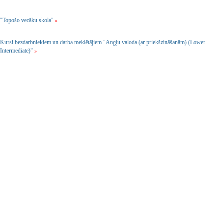
"Topošo vecāku skola"
»
Kursi bezdarbniekiem un darba meklētājiem "Angļu valoda (ar priekšzināšanām) (Lower
Intermediate)"
»