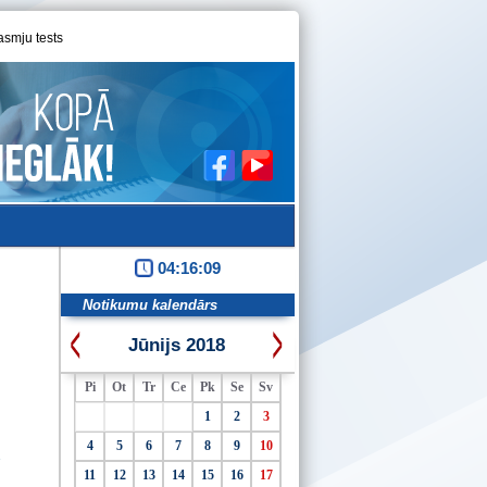
asmju tests
04:16:09
Notikumu kalendārs
Jūnijs 2018
Pi
Ot
Tr
Ce
Pk
Se
Sv
1
2
3
4
5
6
7
8
9
10
"
11
12
13
14
15
16
17