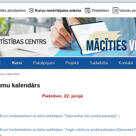
Mēs atrodamies
Kursu novērtējuma anketa
Pieteikties
Valodu pr
C
Kursi
Pakalpojumi
Projekti
Sadarbība
Kontakti
umu kalendārs
umu kalendārs
Piektdien, 22. jūnijā
Kursi bezdarbniekiem un darba meklētājiem "Datorzinības (bez priekšzināšanām)"
»
Kursi bezdarbniekiem un darba meklētājiem "Angļu valoda (ar priekšzināšanām) (Elementary)
»