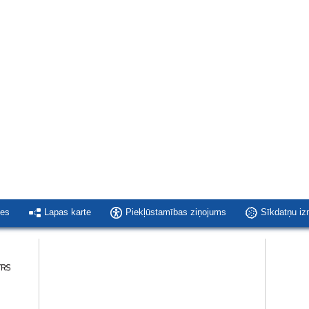
ies
Lapas karte
Piekļūstamības ziņojums
Sīkdatņu i