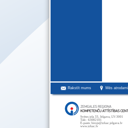
Rakstīt mums
Mēs atrodam
Svētes iela 33, Jelgava, LV-3001
Tālr.: 63082101
E-pasts: birojs@zrkac.jelgava.lv
www.zrkac.lv