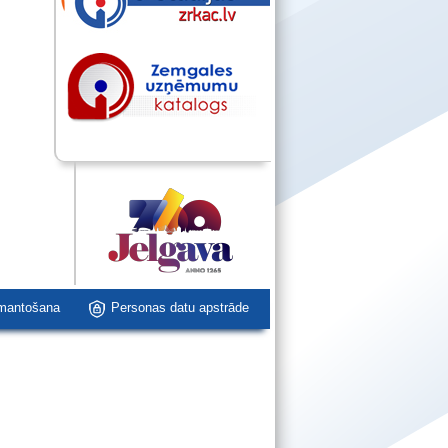
zmantošana
Personas datu apstrāde