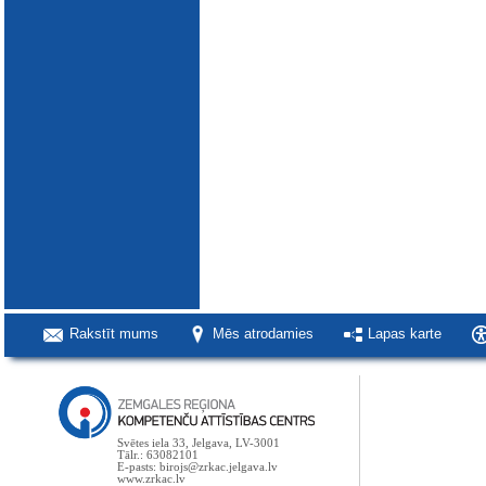
Rakstīt mums
Mēs atrodamies
Lapas karte
Svētes iela 33, Jelgava, LV-3001
Tālr.: 63082101
E-pasts: birojs@zrkac.jelgava.lv
www.zrkac.lv