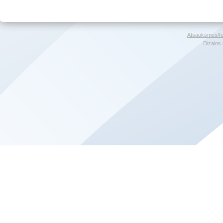
Atsauksmes/Ie
Dizains